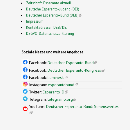
Zeitschrift: Esperanto aktuell
Deutsche Esperanto-Jugend (DEJ)
Deutscher Esperanto-Bund (DEB)
(link is external)
Impressum
Kontaktadressen DEB/ DEJ
DSGVO-Datenschutzerklärung
Soziale Netze und weitere Angebote
Facebook:
Deutscher Esperanto-Bund
(link is
external)
Facebook:
Deutscher Esperanto-Kongress
(link is
external)
Facebook:
Luminesk'
(link is external)
Instagram:
esperantobund
(link is external)
Twitter:
Esperanto_D
(link is external)
Telegram:
telegramo.org
(link is external)
YouTube:
Deutscher Esperanto-Bund: Sehenswertes
(link is external)