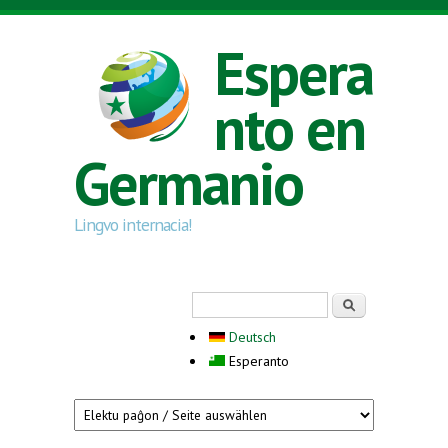
Skip to main content
Espera
nto en
Germanio
Lingvo internacia!
Search form
Serĉi
Deutsch
Esperanto