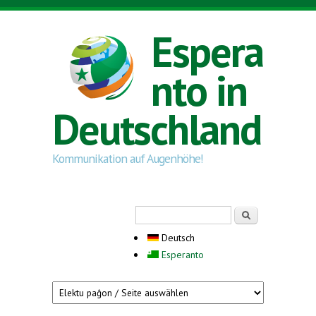
Direkt zum Inhalt
Espera
nto in
Deutschland
Kommunikation auf Augenhöhe!
Suchformular
Suche
Deutsch
Esperanto