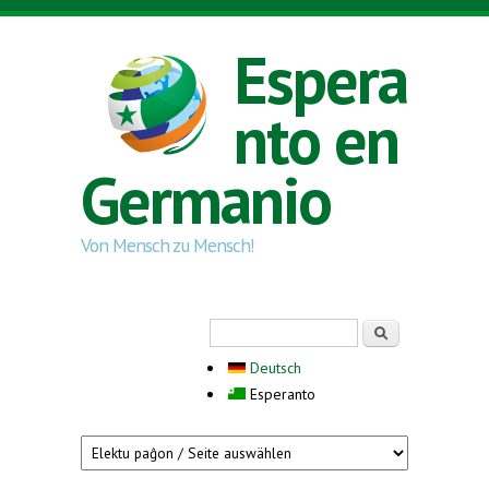
Skip to main content
Espera
nto en
Germanio
Von Mensch zu Mensch!
Search form
Serĉi
Deutsch
Esperanto