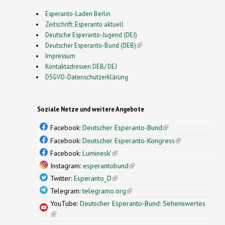
Esperanto-Laden Berlin
Zeitschrift: Esperanto aktuell
Deutsche Esperanto-Jugend (DEJ)
Deutscher Esperanto-Bund (DEB)
(link is external)
Impressum
Kontaktadressen DEB/ DEJ
DSGVO-Datenschutzerklärung
Soziale Netze und weitere Angebote
Facebook:
Deutscher Esperanto-Bund
(link is
external)
Facebook:
Deutscher Esperanto-Kongress
(link is
external)
Facebook:
Luminesk'
(link is external)
Instagram:
esperantobund
(link is external)
Twitter:
Esperanto_D
(link is external)
Telegram:
telegramo.org
(link is external)
YouTube:
Deutscher Esperanto-Bund: Sehenswertes
(link is external)