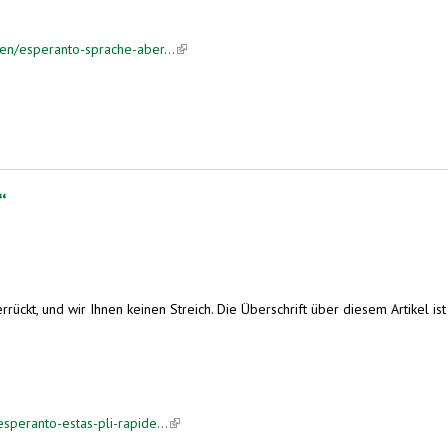
en/esperanto-sprache-aber...
(link is external)
“
ückt, und wir Ihnen keinen Streich. Die Überschrift über diesem Artikel is
speranto-estas-pli-rapide...
(link is external)