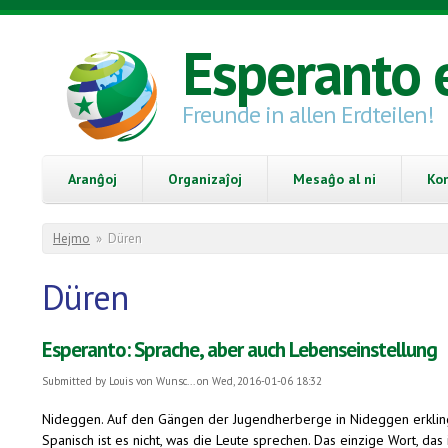
Skip to main content
Esperanto 
Freunde in allen Erdteilen!
Aranĝoj
Organizaĵoj
Mesaĝo al ni
Ko
You are here
Hejmo
»
Düren
Düren
Esperanto: Sprache, aber auch Lebenseinstellung
Submitted by
Louis von Wunsc...
on Wed, 2016-01-06 18:32
Nideggen.
Auf den Gängen der Jugendherberge in Nideggen erklingt
Spanisch ist es nicht, was die Leute sprechen. Das einzige Wort, das