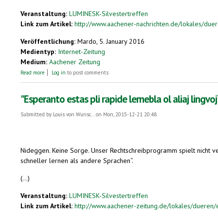
Veranstaltung:
LUMINESK-Silvestertreffen
Link zum Artikel:
http://www.aachener-nachrichten.de/lokales/duer
Veröffentlichung:
Mardo, 5. January 2016
Medientyp:
Internet-Zeitung
Medium:
Aachener Zeitung
about Esperanto: Sprache, aber auch Lebenseinstellung
Read more
Log in
to post comments
"Esperanto estas pli rapide lernebla ol aliaj lingvoj
Submitted by
Louis von Wunsc...
on Mon, 2015-12-21 20:48
Nideggen.
Keine Sorge. Unser Rechtschreibprogramm spielt nicht verr
schneller lernen als andere Sprachen“.
(...)
Veranstaltung:
LUMINESK-Silvestertreffen
Link zum Artikel:
http://www.aachener-zeitung.de/lokales/dueren/e