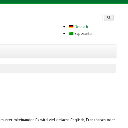
Search form
Serĉi
Deutsch
Esperanto
ter miteinander. Es wird viel gelacht. Englisch, Französisch oder