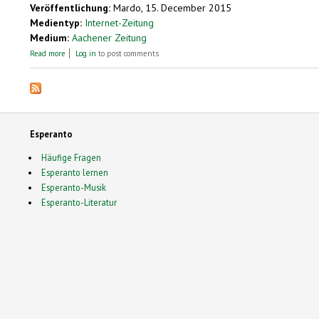
Veröffentlichung:
Mardo, 15. December 2015
Medientyp:
Internet-Zeitung
Medium:
Aachener Zeitung
about "Esperanto estas pli rapide lernebla ol aliaj lingvoj“
Read more
Log in
to post comments
Esperanto
Häufige Fragen
Esperanto lernen
Esperanto-Musik
Esperanto-Literatur