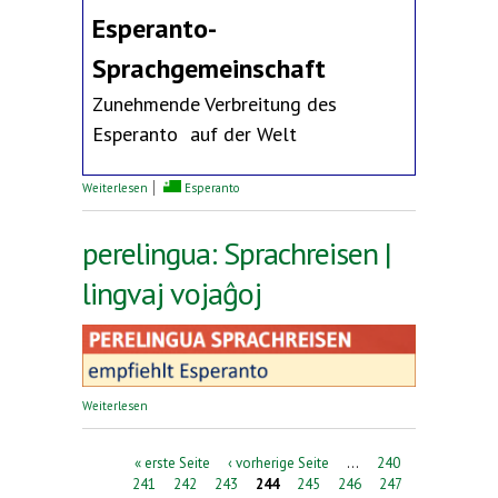
Esperanto-
Sprachgemeinschaft
Zunehmende Verbreitung des
Esperanto auf der Welt
über Erklärung des Deutschen Esperanto-Bundes
Weiterlesen
Esperanto
perelingua: Sprachreisen |
lingvaj vojaĝoj
über perelingua: Sprachreisen | lingvaj vojaĝoj
Weiterlesen
Seiten
« erste Seite
‹ vorherige Seite
…
240
241
242
243
244
245
246
247