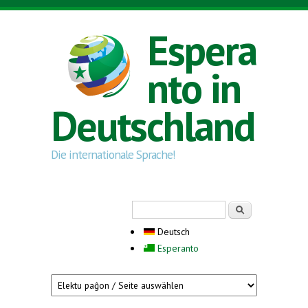
Direkt zum Inhalt
Espera
nto in
Deutschland
Die internationale Sprache!
Suchformular
Suche
Deutsch
Esperanto