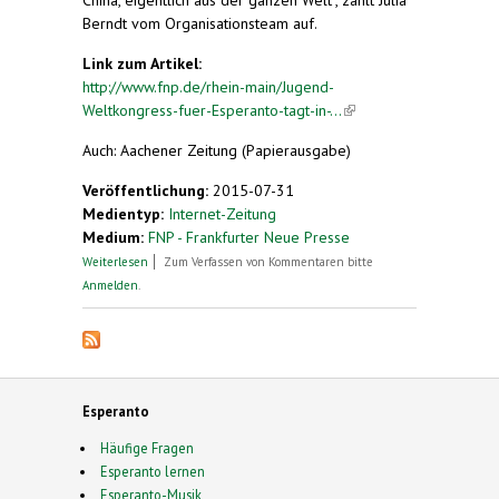
Berndt vom Organisationsteam auf.
Link zum Artikel:
http://www.fnp.de/rhein-main/Jugend-
Weltkongress-fuer-Esperanto-tagt-in-...
(link is
external)
Auch: Aachener Zeitung (Papierausgabe)
Veröffentlichung:
2015-07-31
Medientyp:
Internet-Zeitung
Medium:
FNP - Frankfurter Neue Presse
über Jugend-Weltkongress für Esperanto tagt in
Weiterlesen
Zum Verfassen von Kommentaren bitte
Wiesbaden
Anmelden
.
Esperanto
Häufige Fragen
Esperanto lernen
Esperanto-Musik