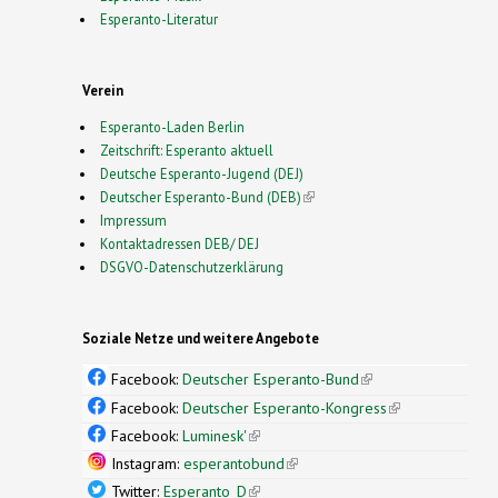
Esperanto-Literatur
Verein
Esperanto-Laden Berlin
Zeitschrift: Esperanto aktuell
Deutsche Esperanto-Jugend (DEJ)
Deutscher Esperanto-Bund (DEB)
(link is external)
Impressum
Kontaktadressen DEB/ DEJ
DSGVO-Datenschutzerklärung
Soziale Netze und weitere Angebote
Facebook:
Deutscher Esperanto-Bund
(link is
external)
Facebook:
Deutscher Esperanto-Kongress
(link is
external)
Facebook:
Luminesk'
(link is external)
Instagram:
esperantobund
(link is external)
Twitter:
Esperanto_D
(link is external)