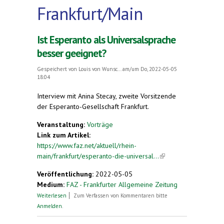
Frankfurt/Main
Ist Esperanto als Universalsprache
besser geeignet?
Gespeichert von
Louis von Wunsc...
am/um Do, 2022-05-05
18:04
Interview mit Anina Stecay, zweite Vorsitzende
der Esperanto-Gesellschaft Frankfurt.
Veranstaltung:
Vorträge
Link zum Artikel:
https://www.faz.net/aktuell/rhein-
main/frankfurt/esperanto-die-universal...
(link is
external)
Veröffentlichung:
2022-05-05
Medium:
FAZ - Frankfurter Allgemeine Zeitung
über Ist Esperanto als Universalsprache besser
Weiterlesen
Zum Verfassen von Kommentaren bitte
geeignet?
Anmelden
.