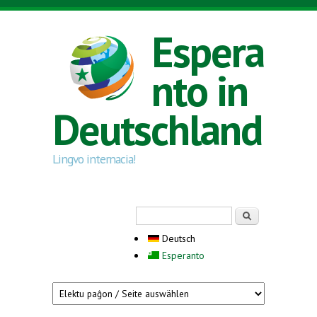
Direkt zum Inhalt
Espera
nto in
Deutschland
Lingvo internacia!
Suchformular
Suche
Deutsch
Esperanto