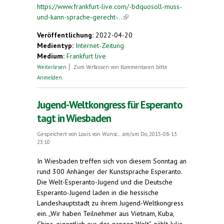
https://www.frankfurt-live.com/-bdquosoll-muss-
und-kann-sprache-gerecht-...
(link is external)
Veröffentlichung:
2022-04-20
Medientyp:
Internet-Zeitung
Medium:
Frankfurt live
über „Soll, muss und kann Sprache gerecht sein?“
Weiterlesen
Zum Verfassen von Kommentaren bitte
Anmelden
.
Jugend-Weltkongress für Esperanto
tagt in Wiesbaden
Gespeichert von
Louis von Wunsc...
am/um Do, 2015-08-13
23:10
In Wiesbaden treffen sich von diesem Sonntag an
rund 300 Anhänger der Kunstsprache Esperanto.
Die Welt-Esperanto-Jugend und die Deutsche
Esperanto-Jugend laden in die hessische
Landeshauptstadt zu ihrem Jugend-Weltkongress
ein. „Wir haben Teilnehmer aus Vietnam, Kuba,
China, eigentlich aus der ganzen Welt”, zählt Julia