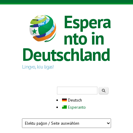
Direkt zum Inhalt
Espera
nto in
Deutschland
Lingvo, kiu ligas!
Suchformular
Suche
Deutsch
Esperanto