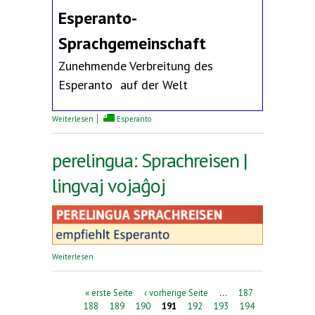
Esperanto-
Sprachgemeinschaft
Zunehmende Verbreitung des
Esperanto auf der Welt
über Erklärung des Deutschen Esperanto-Bundes
Weiterlesen
Esperanto
perelingua: Sprachreisen |
lingvaj vojaĝoj
über perelingua: Sprachreisen | lingvaj vojaĝoj
Weiterlesen
Seiten
« erste Seite
‹ vorherige Seite
…
187
188
189
190
191
192
193
194