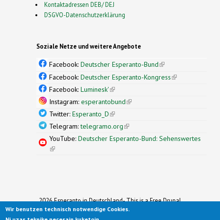
Kontaktadressen DEB/ DEJ
DSGVO-Datenschutzerklärung
Soziale Netze und weitere Angebote
Facebook:
Deutscher Esperanto-Bund
(link is
external)
Facebook:
Deutscher Esperanto-Kongress
(link is
external)
Facebook:
Luminesk'
(link is external)
Instagram:
esperantobund
(link is external)
Twitter:
Esperanto_D
(link is external)
Telegram:
telegramo.org
(link is external)
YouTube:
Deutscher Esperanto-Bund: Sehenswertes
(link is external)
2026 Esperanto in Deutschland- This is a Free Drupal
Theme
Wir benutzen technisch notwendige Cookies.
Ported to Drupal for the Open Source Community by
Ni uzas teknike necesajn kuketojn.