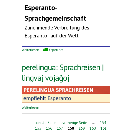
Esperanto-
Sprachgemeinschaft
Zunehmende Verbreitung des
Esperanto auf der Welt
über Erklärung des Deutschen Esperanto-Bundes
Weiterlesen
Esperanto
perelingua: Sprachreisen |
lingvaj vojaĝoj
über perelingua: Sprachreisen | lingvaj vojaĝoj
Weiterlesen
Seiten
« erste Seite
‹ vorherige Seite
…
154
155
156
157
158
159
160
161