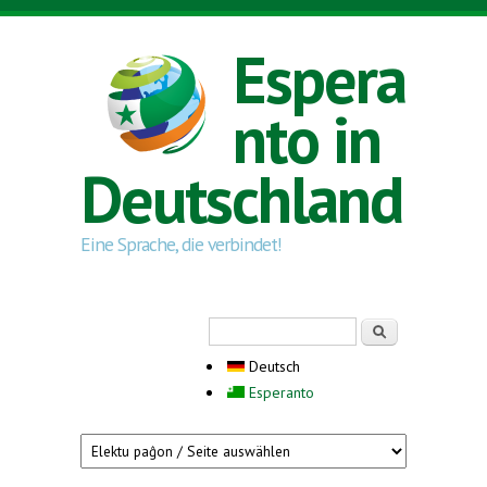
Direkt zum Inhalt
Espera
nto in
Deutschland
Eine Sprache, die verbindet!
Suchformular
Suche
Deutsch
Esperanto