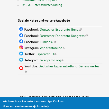
DSGVO-Datenschutzerklärung
Soziale Netze und weitere Angebote
Facebook:
Deutscher Esperanto-Bund
(link is
external)
Facebook:
Deutscher Esperanto-Kongress
(link is
external)
Facebook:
Luminesk'
(link is external)
Instagram:
esperantobund
(link is external)
Twitter:
Esperanto_D
(link is external)
Telegram:
telegramo.org
(link is external)
YouTube:
Deutscher Esperanto-Bund: Sehenswertes
(link is external)
2026 Esperanto in Deutschland- This is a Free Drupal
Theme
Wir benutzen technisch notwendige Cookies.
Ported to Drupal for the Open Source Community by
Ni uzas teknike necesajn kuketojn.