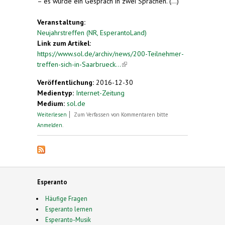
– es wurde ein Gespräch in zwei Sprachen. (...)
Veranstaltung:
Neujahrstreffen (NR, EsperantoLand)
Link zum Artikel:
https://www.sol.de/archiv/news/200-Teilnehmer-
treffen-sich-in-Saarbrueck...
(link is external)
Veröffentlichung:
2016-12-30
Medientyp:
Internet-Zeitung
Medium:
sol.de
über 200 Teilnehmer treffen sich in Saarbrücken
Weiterlesen
Zum Verfassen von Kommentaren bitte
zum Esperanto-Sprechen
Anmelden
.
Esperanto
Häufige Fragen
Esperanto lernen
Esperanto-Musik