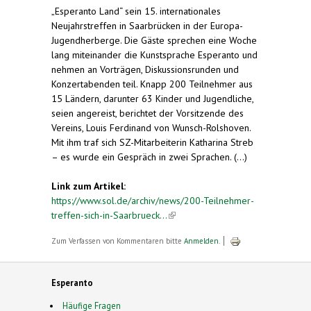
„Esperanto Land“ sein 15. internationales
Neujahrstreffen in Saarbrücken in der Europa-
Jugendherberge. Die Gäste sprechen eine Woche
lang miteinander die Kunstsprache Esperanto und
nehmen an Vorträgen, Diskussionsrunden und
Konzertabenden teil. Knapp 200 Teilnehmer aus
15 Ländern, darunter 63 Kinder und Jugendliche,
seien angereist, berichtet der Vorsitzende des
Vereins, Louis Ferdinand von Wunsch-Rolshoven.
Mit ihm traf sich SZ-Mitarbeiterin Katharina Streb
– es wurde ein Gespräch in zwei Sprachen. (...)
Link zum Artikel:
https://www.sol.de/archiv/news/200-Teilnehmer-
treffen-sich-in-Saarbrueck...
(link is external)
Zum Verfassen von Kommentaren bitte
Anmelden
.
Esperanto
Häufige Fragen