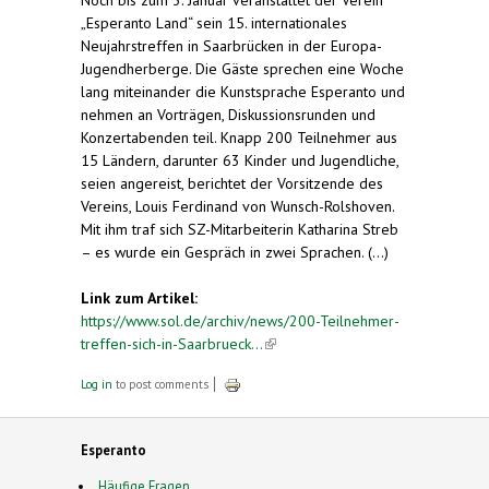
„Esperanto Land“ sein 15. internationales
Neujahrstreffen in Saarbrücken in der Europa-
Jugendherberge. Die Gäste sprechen eine Woche
lang miteinander die Kunstsprache Esperanto und
nehmen an Vorträgen, Diskussionsrunden und
Konzertabenden teil. Knapp 200 Teilnehmer aus
15 Ländern, darunter 63 Kinder und Jugendliche,
seien angereist, berichtet der Vorsitzende des
Vereins, Louis Ferdinand von Wunsch-Rolshoven.
Mit ihm traf sich SZ-Mitarbeiterin Katharina Streb
– es wurde ein Gespräch in zwei Sprachen. (...)
Link zum Artikel:
https://www.sol.de/archiv/news/200-Teilnehmer-
treffen-sich-in-Saarbrueck...
(link is external)
Log in
to post comments
Esperanto
Häufige Fragen