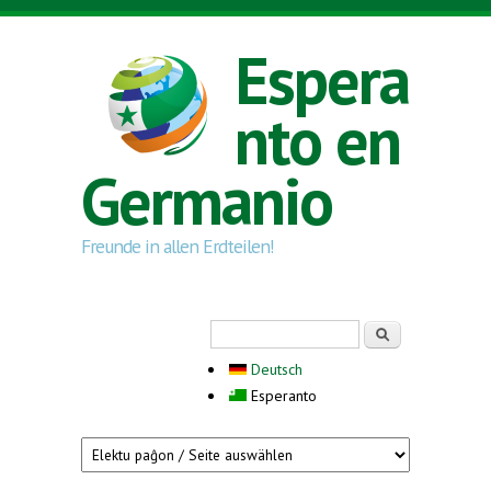
Skip to main content
Espera
nto en
Germanio
Freunde in allen Erdteilen!
Search form
Serĉi
Deutsch
Esperanto