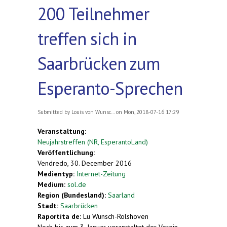
200 Teilnehmer
treffen sich in
Saarbrücken zum
Esperanto-Sprechen
Submitted by
Louis von Wunsc...
on Mon, 2018-07-16 17:29
Veranstaltung:
Neujahrstreffen (NR, EsperantoLand)
Veröffentlichung:
Vendredo, 30. December 2016
Medientyp:
Internet-Zeitung
Medium:
sol.de
Region (Bundesland):
Saarland
Stadt:
Saarbrücken
Raportita de:
Lu Wunsch-Rolshoven
Noch bis zum 3. Januar veranstaltet der Verein