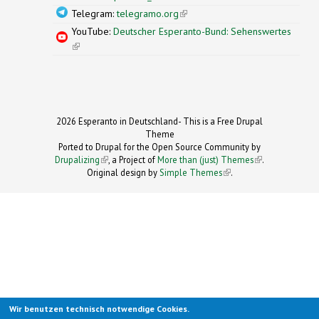
Telegram:
telegramo.org
(link is external)
YouTube:
Deutscher Esperanto-Bund: Sehenswertes
(link is external)
2026 Esperanto in Deutschland- This is a Free Drupal
Theme
Ported to Drupal for the Open Source Community by
Drupalizing
(link is external)
, a Project of
More than (just) Themes
(link is
.
Original design by
Simple Themes
.
(link is
external)
external)
Wir benutzen technisch notwendige Cookies.