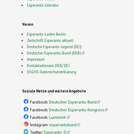
Esperanto-Literatur
Verein
Esperanto-Laden Berlin
Zeitschrift: Esperanto aktuell
Deutsche Esperanto-Jugend (DEJ)
Deutscher Esperanto-Bund (DEB)
(link is external)
Impressum
Kontaktadressen DEB/ DEJ
DSGVO-Datenschutzerklärung
Soziale Netze und weitere Angebote
Facebook:
Deutscher Esperanto-Bund
(link is
external)
Facebook:
Deutscher Esperanto-Kongress
(link is
external)
Facebook:
Luminesk'
(link is external)
Instagram:
esperantobund
(link is external)
Twitter:
Esperanto_D
(link is external)