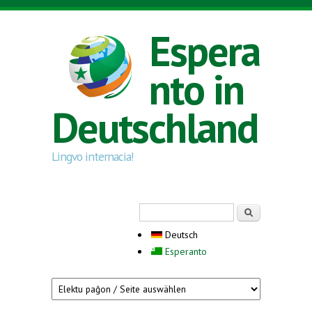
Direkt zum Inhalt
Espera
nto in
Deutschland
Lingvo internacia!
Suchformular
Suche
Deutsch
Esperanto