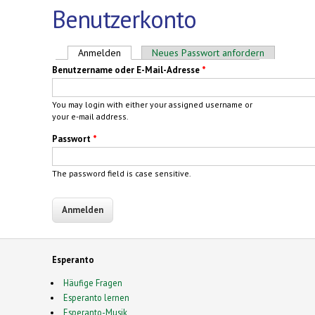
Benutzerkonto
Haupt-Reiter
Anmelden
(aktiver Reiter)
Neues Passwort anfordern
Benutzername oder E-Mail-Adresse
*
You may login with either your assigned username or
your e-mail address.
Passwort
*
The password field is case sensitive.
Esperanto
Häufige Fragen
Esperanto lernen
Esperanto-Musik