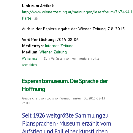
Link zum Artikel:
http://www.wienerzeitung.at/meinungen/leserforum/767464_
Parte...
(link is external)
Auch in der Papierausgabe der Wiener Zeitung, 7. 8. 2015
Veröffentlichung:
2015-08-06
Medientyp:
Internet-Zeitung
Medium:
Wiener Zeitung
über Sprache Esperanto verbreitet sich rasant
Weiterlesen
Zum Verfassen von Kommentaren bitte
Anmelden
.
Esperantomuseum. Die Sprache der
Hoffnung
Gespeichert von
Louis von Wunsc...
am/um Do, 2015-08-13
23:00
Seit 1926 weltgrößte Sammlung zu
Plansprachen - Museum erzählt vom
Aufstieg und Fall einer künstlichen