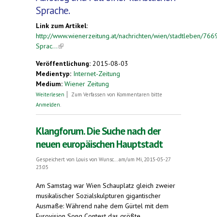
Sprache.
Link zum Artikel:
http://www.wienerzeitung.at/nachrichten/wien/stadtleben/766
Sprac...
(link is external)
Veröffentlichung:
2015-08-03
Medientyp:
Internet-Zeitung
Medium:
Wiener Zeitung
über Esperantomuseum. Die Sprache der
Weiterlesen
Zum Verfassen von Kommentaren bitte
Hoffnung
Anmelden
.
Klangforum. Die Suche nach der
neuen europäischen Hauptstadt
Gespeichert von
Louis von Wunsc...
am/um Mi, 2015-05-27
23:05
Am Samstag war Wien Schauplatz gleich zweier
musikalischer Sozialskulpturen gigantischer
Ausmaße: Während nahe dem Gürtel mit dem
Eurovision Song Contest das größte