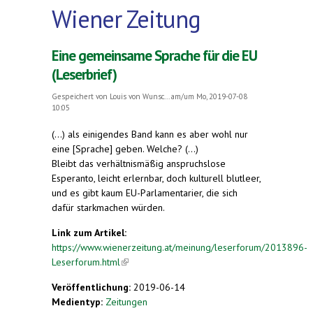
Wiener Zeitung
Eine gemeinsame Sprache für die EU
(Leserbrief)
Gespeichert von
Louis von Wunsc...
am/um Mo, 2019-07-08
10:05
(...) als einigendes Band kann es aber wohl nur
eine [Sprache] geben. Welche? (...)
Bleibt das verhältnismäßig anspruchslose
Esperanto, leicht erlernbar, doch kulturell blutleer,
und es gibt kaum EU-Parlamentarier, die sich
dafür starkmachen würden.
Link zum Artikel:
https://www.wienerzeitung.at/meinung/leserforum/2013896-
Leserforum.html
(link is external)
Veröffentlichung:
2019-06-14
Medientyp:
Zeitungen