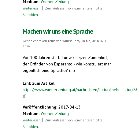
Medium:
Wiener Zeitung
über Eine gemeinsame Sprache für die EU
Weiterlesen
Zum Verfassen von Kommentaren bitte
(Leserbrief)
Anmelden
.
Machen wir uns eine Sprache
Gespeichert von
Louis von Wunsc...
am/um Mo, 2018-07-16
16:47
Vor 100 Jahren starb Ludwik Lejzer Zamenhof,
der Erfinder von Esperanto - wie konstruiert man
eigentlich eine Sprache? (...)
Link zum Artikel:
https://www.wienerzeitung.at/nachrichten/kultur/mehr_kultur/
(link is external)
Veröffentlichung:
2017-04-13
Medium:
Wiener Zeitung
über Machen wir uns eine Sprache
Weiterlesen
Zum Verfassen von Kommentaren bitte
Anmelden
.