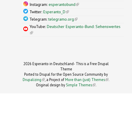
Instagram:
esperantobund
(link is external)
Twitter:
Esperanto_D
(link is external)
Telegram:
telegramo.org
(link is external)
YouTube:
Deutscher Esperanto-Bund: Sehenswertes
(link is external)
2026 Esperanto in Deutschland- This is a Free Drupal
Theme
Ported to Drupal for the Open Source Community by
Drupalizing
(link is external)
, a Project of
More than (just) Themes
(link is
.
Original design by
Simple Themes
.
(link is
external)
external)