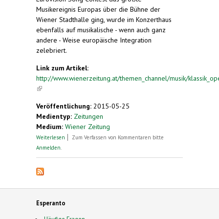
Musikereignis Europas über die Bühne der
Wiener Stadthalle ging, wurde im Konzerthaus
ebenfalls auf musikalische - wenn auch ganz
andere - Weise europäische Integration
zelebriert.
Link zum Artikel:
http://www.wienerzeitung.at/themen_channel/musik/klassik_op
(link is external)
Veröffentlichung:
2015-05-25
Medientyp:
Zeitungen
Medium:
Wiener Zeitung
über Klangforum. Die Suche nach der neuen
Weiterlesen
Zum Verfassen von Kommentaren bitte
europäischen Hauptstadt
Anmelden
.
Esperanto
Häufige Fragen