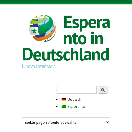
Direkt zum Inhalt
Espera
nto in
Deutschland
Lingvo internacia!
Suchformular
Suche
Deutsch
Esperanto