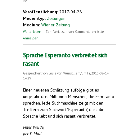
(link is external)
Veröffentlichung:
2017-04-28
Medientyp:
Zeitungen
Medium:
Wiener Zeitung
über Friedensprojekt Europa. "Geistiger
Weiterlesen
Zum Verfassen von Kommentaren bitte
Bürgerkrieg" in Europa
Anmelden
.
Sprache Esperanto verbreitet sich
rasant
Gespeichert von
Louis von Wunsc...
am/um Fr, 2015-08-14
14:29
Einer neueren Schätzung zufolge gibt es
ungefähr drei Millionen Menschen, die Esperanto
sprechen. Jede Suchmaschine zeigt mit den
Treffern zum Stichwort "Esperanto", dass die
Sprache lebt und sich rasant verbreitet.
Peter Weide,
per E-Mail