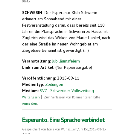
08:43
SCHWERIN
Der Esperanto-Klub Schwerin
erinnert am Sonnabend mit einer
Festveranstaltung daran, dass bereits seit 110
Jahren die Plansprache in Schwerin zu Hause ist.
Zugleich wird das Wirken von Marie Hankel, nach
der eine Straße im neuen Wohngebiet am
Ziegelsee benannt ist, gewürdigt. (...)
Veranstaltung:
Jubiläumsfeiern
Link zum Artikel:
(Nur Papierausgabe)
Veröffentlichung:
2015-09-11
Medientyp:
Zeitungen
Medium:
SVZ - Schweriner Volkszeitung
über Seit 110 Jahren wird in Schwerin Esperanto
Weiterlesen
Zum Verfassen von Kommentaren bitte
gesprochen
Anmelden
.
Esperanto. Eine Sprache verbindet
Gespeichert von
Louis von Wunsc...
am/um Do, 2015-08-13
22:50