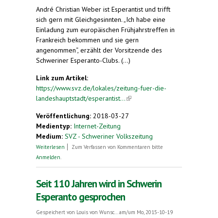
André Christian Weber ist Esperantist und trifft
sich gern mit Gleichgesinnten. „Ich habe eine
Einladung zum europäischen Frühjahrstreffen in
Frankreich bekommen und sie gern
angenommen“, erzählt der Vorsitzende des
Schweriner Esperanto-Clubs. (...)
Link zum Artikel:
https://www.svz.de/lokales/zeitung-fuer-die-
landeshauptstadt/esperantist...
(link is external)
Veröffentlichung:
2018-03-27
Medientyp:
Internet-Zeitung
Medium:
SVZ - Schweriner Volkszeitung
über Von Schwerin an die Côte d’Azur.
Weiterlesen
Zum Verfassen von Kommentaren bitte
Esperantisten: Eine Familie
Anmelden
.
Seit 110 Jahren wird in Schwerin
Esperanto gesprochen
Gespeichert von
Louis von Wunsc...
am/um Mo, 2015-10-19