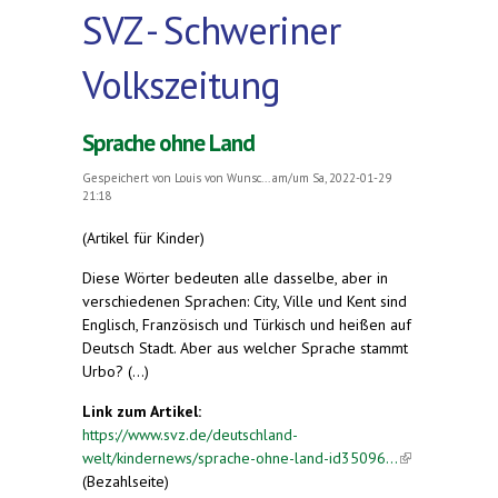
SVZ - Schweriner
Volkszeitung
Sprache ohne Land
Gespeichert von
Louis von Wunsc...
am/um Sa, 2022-01-29
21:18
(Artikel für Kinder)
Diese Wörter bedeuten alle dasselbe, aber in
verschiedenen Sprachen: City, Ville und Kent sind
Englisch, Französisch und Türkisch und heißen auf
Deutsch Stadt. Aber aus welcher Sprache stammt
Urbo? (...)
Link zum Artikel:
https://www.svz.de/deutschland-
welt/kindernews/sprache-ohne-land-id35096...
(link is
(Bezahlseite)
external)