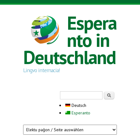
Direkt zum Inhalt
Espera
nto in
Deutschland
Lingvo internacia!
Suchformular
Suche
Deutsch
Esperanto