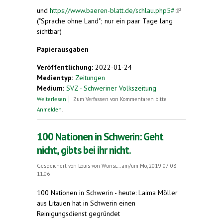
und
https://www.baeren-blatt.de/schlau.php5#
(link is
("Sprache ohne Land"; nur ein paar Tage lang
external)
sichtbar)
Papierausgaben
Veröffentlichung:
2022-01-24
Medientyp:
Zeitungen
Medium:
SVZ - Schweriner Volkszeitung
über Sprache ohne Land
Weiterlesen
Zum Verfassen von Kommentaren bitte
Anmelden
.
100 Nationen in Schwerin: Geht
nicht, gibts bei ihr nicht.
Gespeichert von
Louis von Wunsc...
am/um Mo, 2019-07-08
11:06
100 Nationen in Schwerin - heute: Laima Möller
aus Litauen hat in Schwerin einen
Reinigungsdienst gegründet