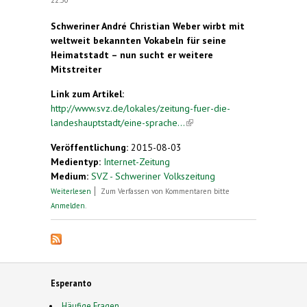
Schweriner André Christian Weber wirbt mit
weltweit bekannten Vokabeln für seine
Heimatstadt – nun sucht er weitere
Mitstreiter
Link zum Artikel:
http://www.svz.de/lokales/zeitung-fuer-die-
landeshauptstadt/eine-sprache...
(link is external)
Veröffentlichung:
2015-08-03
Medientyp:
Internet-Zeitung
Medium:
SVZ - Schweriner Volkszeitung
über Esperanto. Eine Sprache verbindet
Weiterlesen
Zum Verfassen von Kommentaren bitte
Anmelden
.
Esperanto
Häufige Fragen