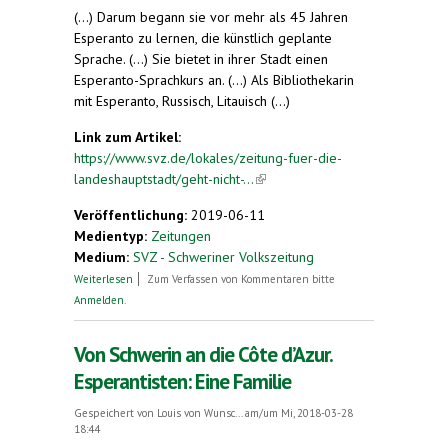
(...) Darum begann sie vor mehr als 45 Jahren
Esperanto zu lernen, die künstlich geplante
Sprache. (...) Sie bietet in ihrer Stadt einen
Esperanto-Sprachkurs an. (...) Als Bibliothekarin
mit Esperanto, Russisch, Litauisch (...)
Link zum Artikel:
https://www.svz.de/lokales/zeitung-fuer-die-
landeshauptstadt/geht-nicht-...
(link is external)
Veröffentlichung:
2019-06-11
Medientyp:
Zeitungen
Medium:
SVZ - Schweriner Volkszeitung
über 100 Nationen in Schwerin: Geht nicht, gibts
Weiterlesen
Zum Verfassen von Kommentaren bitte
bei ihr nicht.
Anmelden
.
Von Schwerin an die Côte d’Azur.
Esperantisten: Eine Familie
Gespeichert von
Louis von Wunsc...
am/um Mi, 2018-03-28
18:44