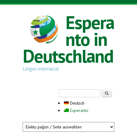
Direkt zum Inhalt
Espera
nto in
Deutschland
Lingvo internacia!
Suchformular
Suche
Deutsch
Esperanto