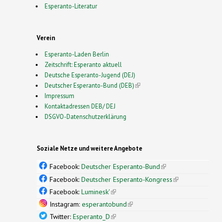
Esperanto-Literatur
Verein
Esperanto-Laden Berlin
Zeitschrift: Esperanto aktuell
Deutsche Esperanto-Jugend (DEJ)
Deutscher Esperanto-Bund (DEB)
(link is external)
Impressum
Kontaktadressen DEB/ DEJ
DSGVO-Datenschutzerklärung
Soziale Netze und weitere Angebote
Facebook:
Deutscher Esperanto-Bund
(link is
external)
Facebook:
Deutscher Esperanto-Kongress
(link is
external)
Facebook:
Luminesk'
(link is external)
Instagram:
esperantobund
(link is external)
Twitter:
Esperanto_D
(link is external)