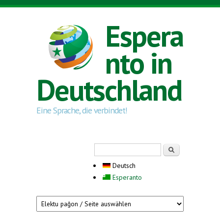
Direkt zum Inhalt
Espera
nto in
Deutschland
Eine Sprache, die verbindet!
Suchformular
Suche
Deutsch
Esperanto