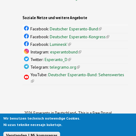
Soziale Netze und weitere Angebote
Facebook:
Deutscher Esperanto-Bund
(link is
external)
Facebook:
Deutscher Esperanto-Kongress
(link is
external)
Facebook:
Luminesk'
(link is external)
Instagram:
esperantobund
(link is external)
Twitter:
Esperanto_D
(link is external)
Telegram:
telegramo.org
(link is external)
YouTube:
Deutscher Esperanto-Bund: Sehenswertes
(link is external)
2026 Esperanto in Deutschland- This is a Free Drupal
Wir benutzen technisch notwendige Cookies.
Theme
Ported to Drupal for the Open Source Community by
Ni uzas teknike necesajn kuketojn.
Drupalizing
(link is external)
, a Project of
More than (just) Themes
(link is
.
Original design by
Simple Themes
.
(link is
external)
Verstanden | Mi komprenas