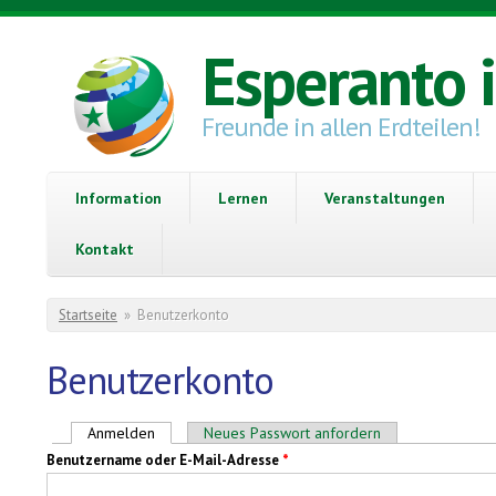
Direkt zum Inhalt
Esperanto 
Freunde in allen Erdteilen!
Information
Lernen
Veranstaltungen
Kontakt
Sie sind hier
Startseite
»
Benutzerkonto
Benutzerkonto
Haupt-Reiter
Anmelden
(aktiver Reiter)
Neues Passwort anfordern
Benutzername oder E-Mail-Adresse
*