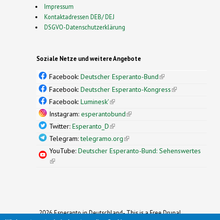
Impressum
Kontaktadressen DEB/ DEJ
DSGVO-Datenschutzerklärung
Soziale Netze und weitere Angebote
Facebook:
Deutscher Esperanto-Bund
(link is
external)
Facebook:
Deutscher Esperanto-Kongress
(link is
external)
Facebook:
Luminesk'
(link is external)
Instagram:
esperantobund
(link is external)
Twitter:
Esperanto_D
(link is external)
Telegram:
telegramo.org
(link is external)
YouTube:
Deutscher Esperanto-Bund: Sehenswertes
(link is external)
2026 Esperanto in Deutschland- This is a Free Drupal