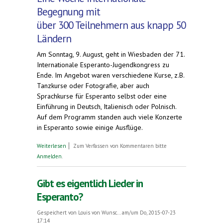
Begegnung mit
über 300 Teilnehmern aus knapp 50
Ländern
Am Sonntag, 9. August, geht in Wiesbaden der 71.
Internationale Esperanto-Jugendkongress zu
Ende. Im Angebot waren verschiedene Kurse, z.B.
Tanzkurse oder Fotografie, aber auch
Sprachkurse für Esperanto selbst oder eine
Einführung in Deutsch, Italienisch oder Polnisch.
Auf dem Programm standen auch viele Konzerte
in Esperanto sowie einige Ausflüge.
über Erfolgreicher Jugend-Weltkongress der
Weiterlesen
Zum Verfassen von Kommentaren bitte
Esperanto-Sprecher in Wiesbaden
Anmelden
.
Gibt es eigentlich Lieder in
Esperanto?
Gespeichert von
Louis von Wunsc...
am/um Do, 2015-07-23
17:14