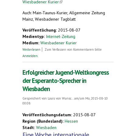
Wiesbadener Kurier
(link is external)
Auch: Main-Taunus-Kurier, Allgemeine Zeitung
Mainz, Wiesbadener Tagblatt
Veröffentlichung:
2015-08-07
Medientyp:
Internet-Zeitung
Medium:
Wiesbadener Kurier
über Esperanto in Wiesbaden: Jugend-
Weiterlesen
Zum Verfassen von Kommentaren bitte
Weltkongress mit Teilnehmern aus 50 Ländern
Anmelden
.
Erfolgreicher Jugend-Weltkongress
der Esperanto-Sprecher in
Wiesbaden
Gespeichert von
Louis von Wunsc...
am/um Mo, 2015-08-10
00:08
Veröffentlichungsdatum:
2015-08-07
Region (Bundesland):
Hessen
Stadt:
Wiesbaden
Eine Woche internationale