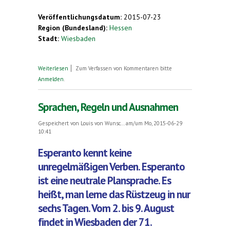
Veröffentlichungsdatum:
2015-07-23
Region (Bundesland):
Hessen
Stadt:
Wiesbaden
über Gibt es eigentlich Lieder in Esperanto?
Weiterlesen
Zum Verfassen von Kommentaren bitte
Anmelden
.
Sprachen, Regeln und Ausnahmen
Gespeichert von
Louis von Wunsc...
am/um Mo, 2015-06-29
10:41
Esperanto kennt keine
unregelmäßigen Verben. Esperanto
ist eine neutrale Plansprache. Es
heißt, man lerne das Rüstzeug in nur
sechs Tagen. Vom 2. bis 9. August
findet in Wiesbaden der 71.