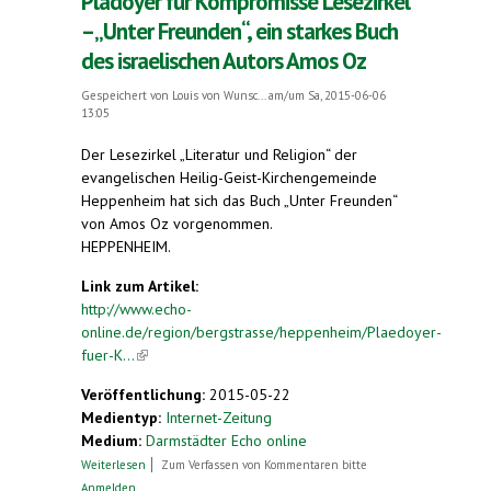
Plädoyer für Kompromisse Lesezirkel
– „Unter Freunden“, ein starkes Buch
des israelischen Autors Amos Oz
Gespeichert von
Louis von Wunsc...
am/um Sa, 2015-06-06
13:05
Der Lesezirkel „Literatur und Religion“ der
evangelischen Heilig-Geist-Kirchengemeinde
Heppenheim hat sich das Buch „Unter Freunden“
von Amos Oz vorgenommen.
HEPPENHEIM.
Link zum Artikel:
http://www.echo-
online.de/region/bergstrasse/heppenheim/Plaedoyer-
fuer-K...
(link is external)
Veröffentlichung:
2015-05-22
Medientyp:
Internet-Zeitung
Medium:
Darmstädter Echo online
über Plädoyer für Kompromisse Lesezirkel –
Weiterlesen
Zum Verfassen von Kommentaren bitte
„Unter Freunden“, ein starkes Buch des
Anmelden
.