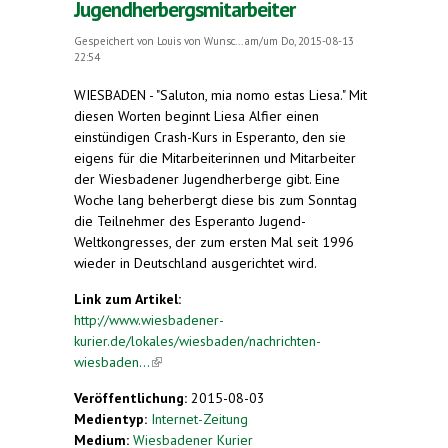
Jugendherbergsmitarbeiter
Gespeichert von
Louis von Wunsc...
am/um Do, 2015-08-13
22:54
WIESBADEN - "Saluton, mia nomo estas Liesa." Mit
diesen Worten beginnt Liesa Alfier einen
einstündigen Crash-Kurs in Esperanto, den sie
eigens für die Mitarbeiterinnen und Mitarbeiter
der Wiesbadener Jugendherberge gibt. Eine
Woche lang beherbergt diese bis zum Sonntag
die Teilnehmer des Esperanto Jugend-
Weltkongresses, der zum ersten Mal seit 1996
wieder in Deutschland ausgerichtet wird.
Link zum Artikel:
http://www.wiesbadener-
kurier.de/lokales/wiesbaden/nachrichten-
wiesbaden...
(link is external)
Veröffentlichung:
2015-08-03
Medientyp:
Internet-Zeitung
Medium:
Wiesbadener Kurier