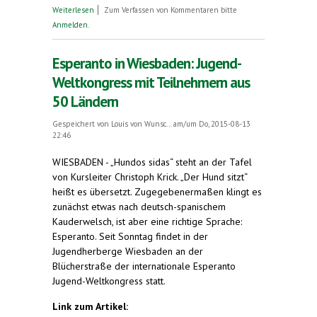
über Esperanto-Weltkongress in Wiesbaden:
Weiterlesen
Zum Verfassen von Kommentaren bitte
Crashkurs für Jugendherbergsmitarbeiter
Anmelden
.
Esperanto in Wiesbaden: Jugend-
Weltkongress mit Teilnehmern aus
50 Ländern
Gespeichert von
Louis von Wunsc...
am/um Do, 2015-08-13
22:46
WIESBADEN - „Hundos sidas“ steht an der Tafel
von Kursleiter Christoph Krick. „Der Hund sitzt“
heißt es übersetzt. Zugegebenermaßen klingt es
zunächst etwas nach deutsch-spanischem
Kauderwelsch, ist aber eine richtige Sprache:
Esperanto. Seit Sonntag findet in der
Jugendherberge Wiesbaden an der
Blücherstraße der internationale Esperanto
Jugend-Weltkongress statt.
Link zum Artikel: