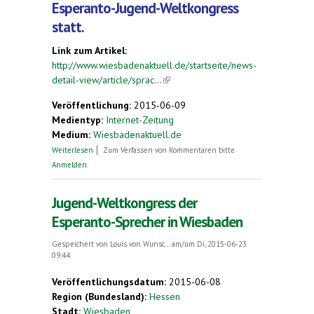
Esperanto-Jugend-Weltkongress
statt.
Link zum Artikel:
http://www.wiesbadenaktuell.de/startseite/news-
detail-view/article/sprac...
(link is external)
Veröffentlichung:
2015-06-09
Medientyp:
Internet-Zeitung
Medium:
Wiesbadenaktuell.de
über Sprachen, Regeln und Ausnahmen
Weiterlesen
Zum Verfassen von Kommentaren bitte
Anmelden
.
Jugend-Weltkongress der
Esperanto-Sprecher in Wiesbaden
Gespeichert von
Louis von Wunsc...
am/um Di, 2015-06-23
09:44
Veröffentlichungsdatum:
2015-06-08
Region (Bundesland):
Hessen
Stadt:
Wiesbaden