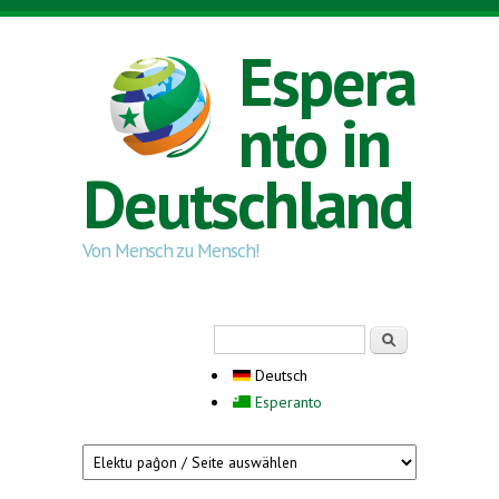
Direkt zum Inhalt
Espera
nto in
Deutschland
Von Mensch zu Mensch!
Suchformular
Suche
Deutsch
Esperanto