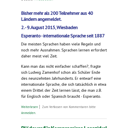
Bisher mehr als 200 Teilnehmer aus 40
Ländern angemeldet.
2. - 9. August 2015, Wiesbaden
Esperanto - internationale Sprache seit 1887
Die meisten Sprachen haben viele Regeln und
noch mehr Ausnahmen. Sprachen lernen erfordert
daher meist viel Zeit.
Kann man das nicht einfacher schaffen?, fragte
sich Ludwig Zamenhof schon als Schüler Ende
des neunzehnten Jahrhunderts. Er entwarf eine
internationale Sprache, die sich tatsächlich in etwa
einem Drittel der Zeit lernen lässt, die man z.B.
für Englisch oder Spanisch braucht - Esperanto.
über Jugend-Weltkongress der Esperanto-
Weiterlesen
Zum Verfassen von Kommentaren bitte
Sprecher in Wiesbaden
Anmelden
.