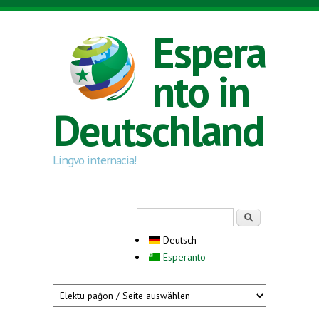
Direkt zum Inhalt
Espera
nto in
Deutschland
Lingvo internacia!
Suchformular
Suche
Deutsch
Esperanto