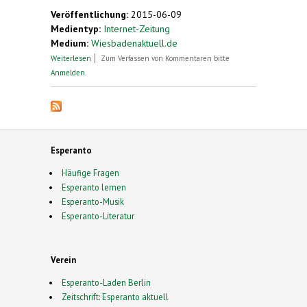
Veröffentlichung:
2015-06-09
Medientyp:
Internet-Zeitung
Medium:
Wiesbadenaktuell.de
über Sprachen, Regeln und Ausnahmen
Weiterlesen
Zum Verfassen von Kommentaren bitte
Anmelden
.
Esperanto
Häufige Fragen
Esperanto lernen
Esperanto-Musik
Esperanto-Literatur
Verein
Esperanto-Laden Berlin
Zeitschrift: Esperanto aktuell