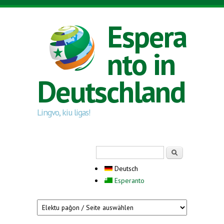
Direkt zum Inhalt
Espera
nto in
Deutschland
Lingvo, kiu ligas!
Suchformular
Suche
Deutsch
Esperanto