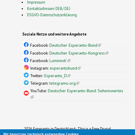
Impressum
Kontaktadressen DEB/ DEJ
DSGVO-Datenschutzerklärung
Soziale Netze und weitere Angebote
Facebook:
Deutscher Esperanto-Bund
(link is
external)
Facebook:
Deutscher Esperanto-Kongress
(link is
external)
Facebook:
Luminesk'
(link is external)
Instagram:
esperantobund
(link is external)
Twitter:
Esperanto_D
(link is external)
Telegram:
telegramo.org
(link is external)
YouTube:
Deutscher Esperanto-Bund: Sehenswertes
(link is external)
2026 Esperanto in Deutschland- This is a Free Drupal
Wir benutzen technisch notwendige Cookies.
Theme