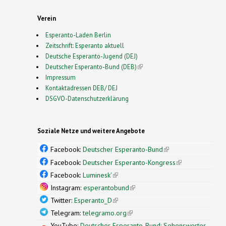
Verein
Esperanto-Laden Berlin
Zeitschrift: Esperanto aktuell
Deutsche Esperanto-Jugend (DEJ)
Deutscher Esperanto-Bund (DEB)
(link is external)
Impressum
Kontaktadressen DEB/ DEJ
DSGVO-Datenschutzerklärung
Soziale Netze und weitere Angebote
Facebook:
Deutscher Esperanto-Bund
(link is
external)
Facebook:
Deutscher Esperanto-Kongress
(link is
external)
Facebook:
Luminesk'
(link is external)
Instagram:
esperantobund
(link is external)
Twitter:
Esperanto_D
(link is external)
Telegram:
telegramo.org
(link is external)
YouTube:
Deutscher Esperanto-Bund: Sehenswertes