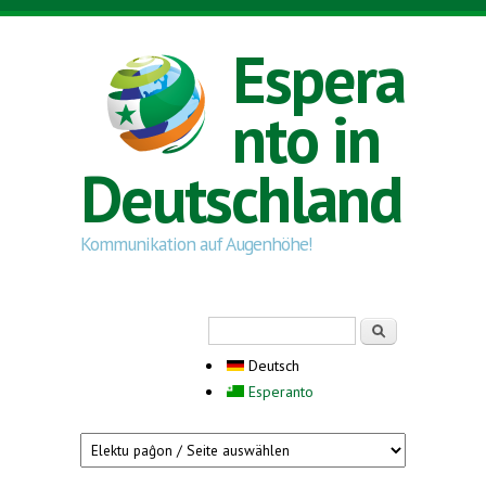
Direkt zum Inhalt
Espera
nto in
Deutschland
Kommunikation auf Augenhöhe!
Suchformular
Suche
Deutsch
Esperanto