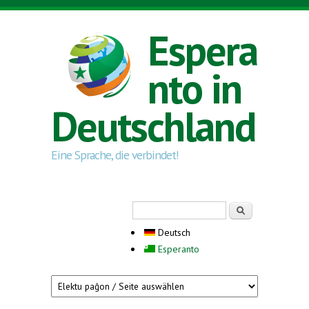
Direkt zum Inhalt
Espera
nto in
Deutschland
Eine Sprache, die verbindet!
Suchformular
Suche
Deutsch
Esperanto