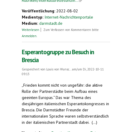
Rubriken/InterkulturellesundIn...
(link is external)
Veröffentlichung:
2022-08-02
Medientyp:
Internet-Nachrichtenportale
Medium:
darmstadt.de
über Wasserspiele und Russische Kapelle in
Weiterlesen
Zum Verfassen von Kommentaren bitte
Troyes
Anmelden
.
Esperantogruppe zu Besuch in
Brescia
Gespeichert von
Louis von Wunsc...
am/um Di, 2022-10-11
09:13
„Frieden kommt nicht von ungefähr: die aktive
Rolle der Partnerstädte beim Aufbau eines
geeinten Europas.“ Das war Thema des
diesjährigen italienischen Esperantokongresses in
Brescia. Die Darmstädter Freunde der
internationalen Sprache waren selbstverständlich
in der italienischen Partnerstadt dabei. (...)