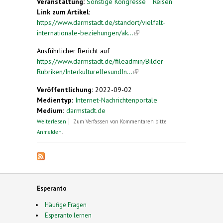
Veranstaltung:
Sonstige Kongresse
Reisen
Link zum Artikel:
https://www.darmstadt.de/standort/vielfalt-
internationale-beziehungen/ak...
(link is external)
Ausführlicher Bericht auf
https://www.darmstadt.de/fileadmin/Bilder-
Rubriken/InterkulturellesundIn...
(link is external)
Veröffentlichung:
2022-09-02
Medientyp:
Internet-Nachrichtenportale
Medium:
darmstadt.de
über Esperantogruppe zu Besuch in Brescia
Weiterlesen
Zum Verfassen von Kommentaren bitte
Anmelden
.
Esperanto
Häufige Fragen
Esperanto lernen