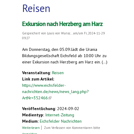
Reisen
Exkursion nach Herzberg am Harz
Gespeichert von
Louis von Wunsc...
am/um Fr, 2024-11-29
09:27
Am Donnerstag, den 05.09.lädt die Urania
Bildungsgesellschaft Eichsfeld ab 10:00 Uhr zu
einer Exkursion nach Herzberg am Harz ein. (...)
Veranstaltung:
Reisen
Link zum Artikel:
https://www.eichsfelder-
nachrichten.de/news/news_lang.php?
ArtNr=352466
(link is external)
Veröffentlichung:
2024-09-02
Medientyp:
Internet-Zeitung
Medium:
Eichsfelder Nachrichten
über Exkursion nach Herzberg am Harz
Weiterlesen
Zum Verfassen von Kommentaren bitte
Anmelden
.