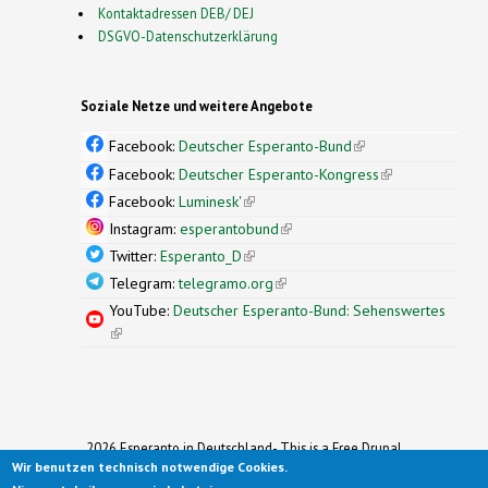
Kontaktadressen DEB/ DEJ
DSGVO-Datenschutzerklärung
Soziale Netze und weitere Angebote
Facebook:
Deutscher Esperanto-Bund
(link is
external)
Facebook:
Deutscher Esperanto-Kongress
(link is
external)
Facebook:
Luminesk'
(link is external)
Instagram:
esperantobund
(link is external)
Twitter:
Esperanto_D
(link is external)
Telegram:
telegramo.org
(link is external)
YouTube:
Deutscher Esperanto-Bund: Sehenswertes
(link is external)
2026 Esperanto in Deutschland- This is a Free Drupal
Wir benutzen technisch notwendige Cookies.
Theme
Ported to Drupal for the Open Source Community by