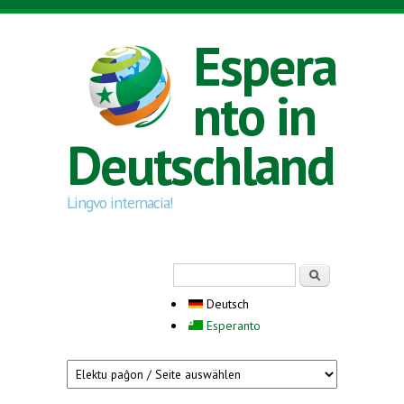
Direkt zum Inhalt
Espera
nto in
Deutschland
Lingvo internacia!
Suchformular
Suche
Deutsch
Esperanto