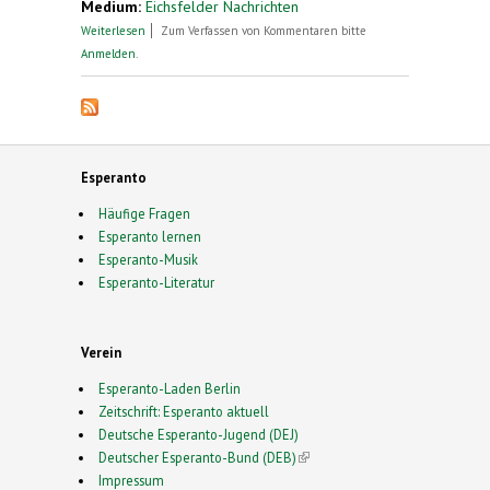
Medium:
Eichsfelder Nachrichten
über Exkursion nach Herzberg am Harz
Weiterlesen
Zum Verfassen von Kommentaren bitte
Anmelden
.
Esperanto
Häufige Fragen
Esperanto lernen
Esperanto-Musik
Esperanto-Literatur
Verein
Esperanto-Laden Berlin
Zeitschrift: Esperanto aktuell
Deutsche Esperanto-Jugend (DEJ)
Deutscher Esperanto-Bund (DEB)
(link is external)
Impressum