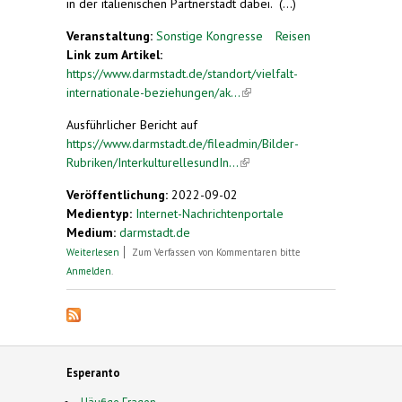
in der italienischen Partnerstadt dabei. (...)
Veranstaltung:
Sonstige Kongresse
Reisen
Link zum Artikel:
https://www.darmstadt.de/standort/vielfalt-
internationale-beziehungen/ak...
(link is external)
Ausführlicher Bericht auf
https://www.darmstadt.de/fileadmin/Bilder-
Rubriken/InterkulturellesundIn...
(link is external)
Veröffentlichung:
2022-09-02
Medientyp:
Internet-Nachrichtenportale
Medium:
darmstadt.de
über Esperantogruppe zu Besuch in Brescia
Weiterlesen
Zum Verfassen von Kommentaren bitte
Anmelden
.
Esperanto
Häufige Fragen