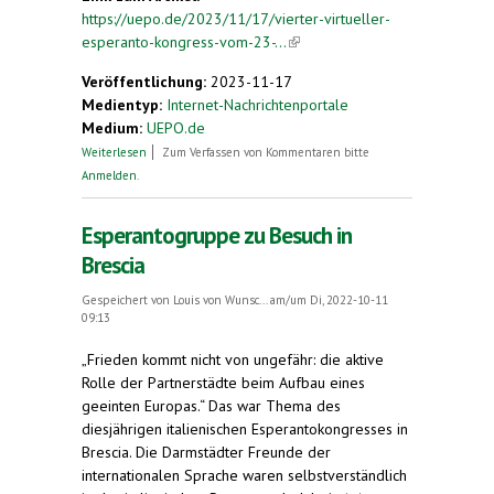
https://uepo.de/2023/11/17/vierter-virtueller-
esperanto-kongress-vom-23-...
(link is external)
Veröffentlichung:
2023-11-17
Medientyp:
Internet-Nachrichtenportale
Medium:
UEPO.de
über Vierter virtueller Esperanto-Kongress vom
Weiterlesen
Zum Verfassen von Kommentaren bitte
23. bis 26. November 2023
Anmelden
.
Esperantogruppe zu Besuch in
Brescia
Gespeichert von
Louis von Wunsc...
am/um Di, 2022-10-11
09:13
„Frieden kommt nicht von ungefähr: die aktive
Rolle der Partnerstädte beim Aufbau eines
geeinten Europas.“ Das war Thema des
diesjährigen italienischen Esperantokongresses in
Brescia. Die Darmstädter Freunde der
internationalen Sprache waren selbstverständlich