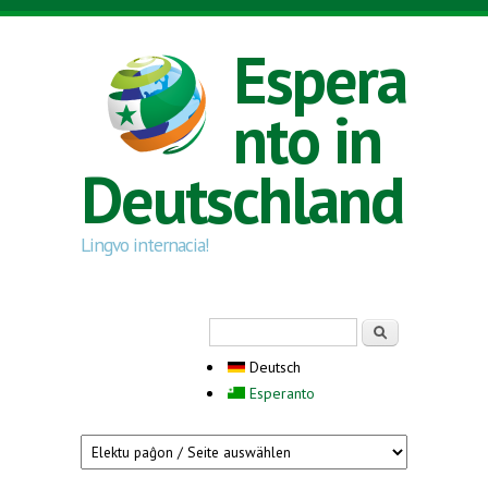
Direkt zum Inhalt
Espera
nto in
Deutschland
Lingvo internacia!
Suchformular
Suche
Deutsch
Esperanto