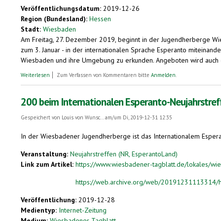
Veröffentlichungsdatum:
2019-12-26
Region (Bundesland):
Hessen
Stadt:
Wiesbaden
Am Freitag, 27. Dezember 2019, beginnt in der Jugendherberge Wie
zum 3. Januar - in der internationalen Sprache Esperanto miteinand
Wiesbaden und ihre Umgebung zu erkunden. Angeboten wird auch e
über 200 Teilnehmer beim Internationalen Esperanto-Neujahrstreffen
Weiterlesen
Zum Verfassen von Kommentaren bitte
Anmelden
.
200 beim Internationalen Esperanto-Neujahrstref
Gespeichert von
Louis von Wunsc...
am/um Di, 2019-12-31 12:35
In der Wiesbadener Jugendherberge ist das Internationalem Espera
Veranstaltung:
Neujahrstreffen (NR, EsperantoLand)
Link zum Artikel:
https://www.wiesbadener-tagblatt.de/lokales/wie
https://web.archive.org/web/20191231113314/ht
Veröffentlichung:
2019-12-28
Medientyp:
Internet-Zeitung
Medium:
Wiesbadener Tagblatt