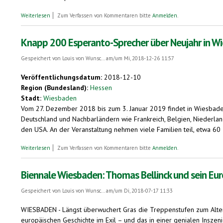
über Internationale Esperanto-Veranstaltung über Neujahr in Wiesbad
Weiterlesen
Zum Verfassen von Kommentaren bitte
Anmelden
.
Knapp 200 Esperanto-Sprecher über Neujahr in W
Gespeichert von
Louis von Wunsc...
am/um Mi, 2018-12-26 11:57
Veröffentlichungsdatum:
2018-12-10
Region (Bundesland):
Hessen
Stadt:
Wiesbaden
Vom 27. Dezember 2018 bis zum 3. Januar 2019 findet in Wiesbaden 
Deutschland und Nachbarländern wie Frankreich, Belgien, Niederla
den USA. An der Veranstaltung nehmen viele Familien teil, etwa 60
über Knapp 200 Esperanto-Sprecher über Neujahr in Wiesbaden
Weiterlesen
Zum Verfassen von Kommentaren bitte
Anmelden
.
Biennale Wiesbaden: Thomas Bellinck und sein Eu
Gespeichert von
Louis von Wunsc...
am/um Di, 2018-07-17 11:33
WIESBADEN - Längst überwuchert Gras die Treppenstufen zum Alten Ge
europäischen Geschichte im Exil – und das in einer genialen Inszenie