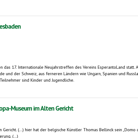
en. Knapp 200 Gäste erwartet
iesbaden
das 17. Internationale Neujahrstreffen des Vereins EsperantoLand statt.
nde und der Schweiz, aus ferneren Ländern wie Ungarn, Spanien und Russl
 Teilnehmer sind Kinder und Jugendliche.
ropa-Museum im Alten Gericht
richt. (...) hier hat der belgische Künstler Thomas Bellinck sein „Domo de
rung. (...)