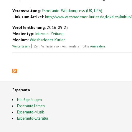
Veranstaltung:
Esperanto-Weltkongress (UK, UEA)
Link zum Artikel:
http://www.wiesbadener-kurier.de/lokales/kultur/l
Veröffentlichung:
2016-09-25
Medientyp:
Internet-Zeitung
Medium:
Wiesbadener Kurier
über Biennale Wiesbaden: Thomas Bellinck und sein Europa-Museum im
Weiterlesen
Zum Verfassen von Kommentaren bitte
Anmelden
.
Seiten
Esperanto
Häufige Fragen
Esperanto lernen
Esperanto-Musik
Esperanto-Literatur