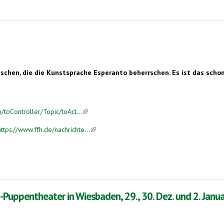
n
chen, die die Kunstsprache Esperanto beherrschen. Es ist das schon
toController/Topic/toAct...
(link is external)
ps://www.ffh.de/nachrichte...
(link is external)
Puppentheater in Wiesbaden, 29., 30. Dez. und 2. Janu