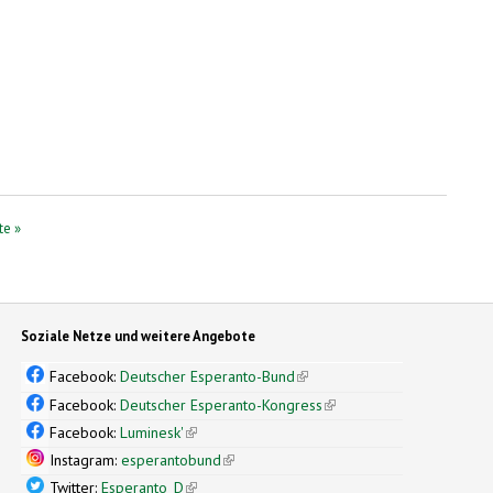
te »
Soziale Netze und weitere Angebote
Facebook:
Deutscher Esperanto-Bund
(link is external)
Facebook:
Deutscher Esperanto-Kongress
(link is external)
Facebook:
Luminesk'
(link is external)
Instagram:
esperantobund
(link is external)
Twitter:
Esperanto_D
(link is external)