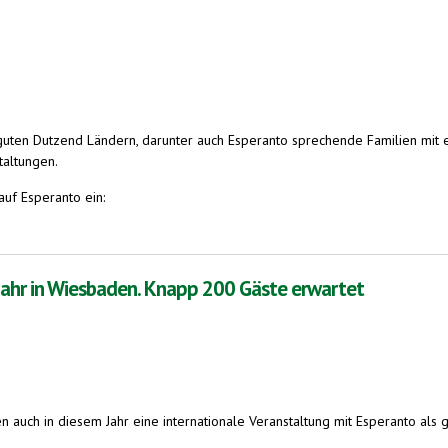
ten Dutzend Ländern, darunter auch Esperanto sprechende Familien mit e
taltungen.
auf Esperanto ein:
 Wiesbaden, 29., 30. Dez. und 2. Januar 2020
jahr in Wiesbaden. Knapp 200 Gäste erwartet
auch in diesem Jahr eine internationale Veranstaltung mit Esperanto als g