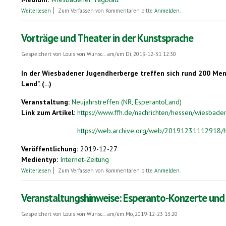
über 200 beim Internationalen Esperanto-Neujahrstreffen in Wiesbade
Weiterlesen
Zum Verfassen von Kommentaren bitte
Anmelden
.
Vorträge und Theater in der Kunstsprache
Gespeichert von
Louis von Wunsc...
am/um Di, 2019-12-31 12:30
In der Wiesbadener Jugendherberge treffen sich rund 200 Mens
Land". (...)
Veranstaltung:
Neujahrstreffen (NR, EsperantoLand)
Link zum Artikel:
https://www.ffh.de/nachrichten/hessen/wiesbaden/
https://web.archive.org/web/20191231112918/htt
Veröffentlichung:
2019-12-27
Medientyp:
Internet-Zeitung
über Vorträge und Theater in der Kunstsprache
Weiterlesen
Zum Verfassen von Kommentaren bitte
Anmelden
.
Veranstaltungshinweise: Esperanto-Konzerte und -
Gespeichert von
Louis von Wunsc...
am/um Mo, 2019-12-23 13:20