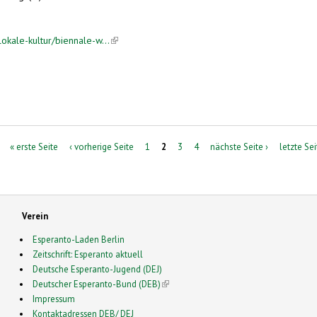
okale-kultur/biennale-w...
(link is external)
 Alten Gericht
« erste Seite
‹ vorherige Seite
1
2
3
4
nächste Seite ›
letzte Sei
Verein
Esperanto-Laden Berlin
Zeitschrift: Esperanto aktuell
Deutsche Esperanto-Jugend (DEJ)
Deutscher Esperanto-Bund (DEB)
(link is external)
Impressum
Kontaktadressen DEB/ DEJ