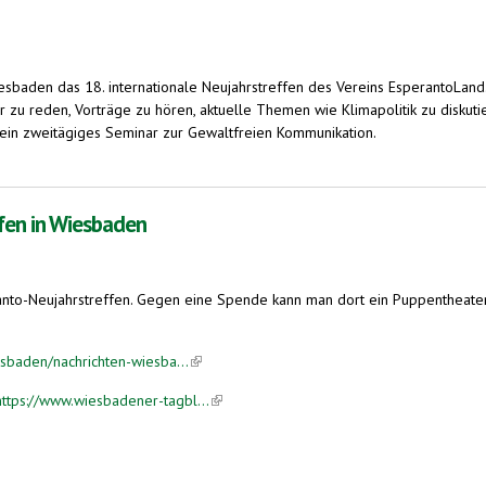
sbaden das 18. internationale Neujahrstreffen des Vereins EsperantoLand
er zu reden, Vorträge zu hören, aktuelle Themen wie Klimapolitik zu disku
in zweitägiges Seminar zur Gewaltfreien Kommunikation.
 in Wiesbaden
fen in Wiesbaden
nto-Neujahrstreffen. Gegen eine Spende kann man dort ein Puppentheater u
sbaden/nachrichten-wiesba...
(link is external)
tps://www.wiesbadener-tagbl...
(link is external)