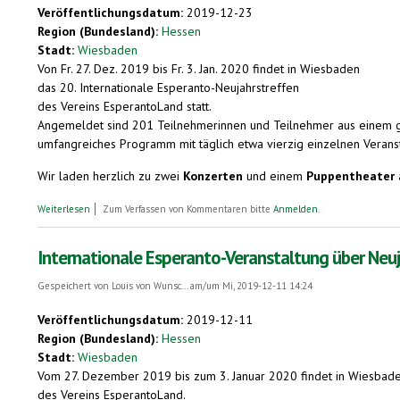
Veröffentlichungsdatum:
2019-12-23
Region (Bundesland):
Hessen
Stadt:
Wiesbaden
Von Fr. 27. Dez. 2019 bis Fr. 3. Jan. 2020 findet in Wiesbaden
das 20. Internationale Esperanto-Neujahrstreffen
des Vereins EsperantoLand statt.
Angemeldet sind 201 Teilnehmerinnen und Teilnehmer aus einem gu
umfangreiches Programm mit täglich etwa vierzig einzelnen Verans
Wir laden herzlich zu zwei
Konzerten
und einem
Puppentheater
über Veranstaltungshinweise: Esperanto-Konzerte und -Puppentheater in
Weiterlesen
Zum Verfassen von Kommentaren bitte
Anmelden
.
Internationale Esperanto-Veranstaltung über Neu
Gespeichert von
Louis von Wunsc...
am/um Mi, 2019-12-11 14:24
Veröffentlichungsdatum:
2019-12-11
Region (Bundesland):
Hessen
Stadt:
Wiesbaden
Vom 27. Dezember 2019 bis zum 3. Januar 2020 findet in Wiesbaden 
des Vereins EsperantoLand.