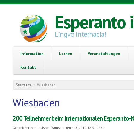
Direkt zum Inhalt
Esperanto 
Lingvo internacia!
Information
Lernen
Veranstaltungen
Kontakt
Sie sind hier
Startseite
»
Wiesbaden
Wiesbaden
200 Teilnehmer beim Internationalen Esperanto-N
Gespeichert von
Louis von Wunsc...
am/um Di, 2019-12-31 12:44