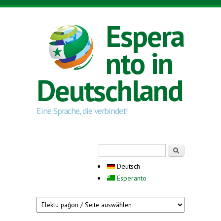
Direkt zum Inhalt
Espera
nto in
Deutschland
Eine Sprache, die verbindet!
Suchformular
Suche
Deutsch
Esperanto