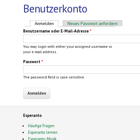
Benutzerkonto
Haupt-Reiter
Anmelden
(aktiver Reiter)
Neues Passwort anfordern
Benutzername oder E-Mail-Adresse
*
You may login with either your assigned username or
your e-mail address.
Passwort
*
The password field is case sensitive.
Esperanto
Häufige Fragen
Esperanto lernen
Esperanto-Musik