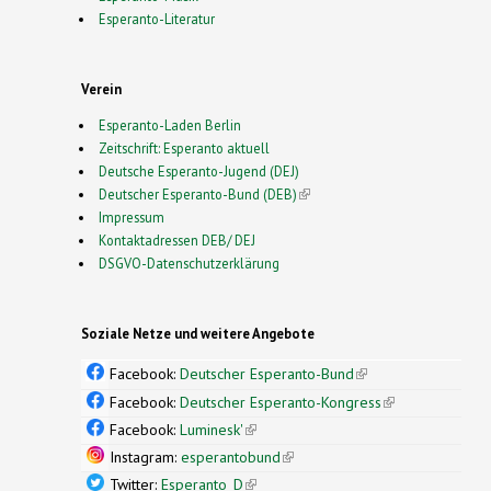
Esperanto-Literatur
Verein
Esperanto-Laden Berlin
Zeitschrift: Esperanto aktuell
Deutsche Esperanto-Jugend (DEJ)
Deutscher Esperanto-Bund (DEB)
(link is external)
Impressum
Kontaktadressen DEB/ DEJ
DSGVO-Datenschutzerklärung
Soziale Netze und weitere Angebote
Facebook:
Deutscher Esperanto-Bund
(link is
external)
Facebook:
Deutscher Esperanto-Kongress
(link is
external)
Facebook:
Luminesk'
(link is external)
Instagram:
esperantobund
(link is external)
Twitter:
Esperanto_D
(link is external)