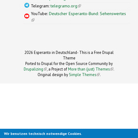
Telegram:
telegramo.org
(link is external)
YouTube:
Deutscher Esperanto-Bund: Sehenswertes
(link is external)
2026 Esperanto in Deutschland- This is a Free Drupal
Theme
Ported to Drupal for the Open Source Community by
Drupalizing
(link is external)
, a Project of
More than (just) Themes
(link is
.
Original design by
Simple Themes
.
(link is
external)
external)
Wir benutzen technisch notwendige Cookies.