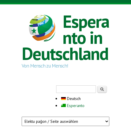
Direkt zum Inhalt
Espera
nto in
Deutschland
Von Mensch zu Mensch!
Suchformular
Suche
Deutsch
Esperanto