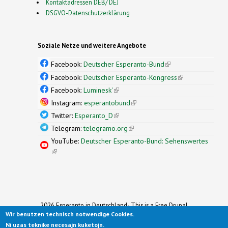
Kontaktadressen DEB/ DEJ
DSGVO-Datenschutzerklärung
Soziale Netze und weitere Angebote
Facebook:
Deutscher Esperanto-Bund
(link is
external)
Facebook:
Deutscher Esperanto-Kongress
(link is
external)
Facebook:
Luminesk'
(link is external)
Instagram:
esperantobund
(link is external)
Twitter:
Esperanto_D
(link is external)
Telegram:
telegramo.org
(link is external)
YouTube:
Deutscher Esperanto-Bund: Sehenswertes
(link is external)
2026 Esperanto in Deutschland- This is a Free Drupal
Wir benutzen technisch notwendige Cookies.
Theme
Ported to Drupal for the Open Source Community by
Ni uzas teknike necesajn kuketojn.