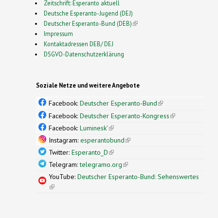
Zeitschrift: Esperanto aktuell
Deutsche Esperanto-Jugend (DEJ)
Deutscher Esperanto-Bund (DEB)
(link is external)
Impressum
Kontaktadressen DEB/ DEJ
DSGVO-Datenschutzerklärung
Soziale Netze und weitere Angebote
Facebook:
Deutscher Esperanto-Bund
(link is
external)
Facebook:
Deutscher Esperanto-Kongress
(link is
external)
Facebook:
Luminesk'
(link is external)
Instagram:
esperantobund
(link is external)
Twitter:
Esperanto_D
(link is external)
Telegram:
telegramo.org
(link is external)
YouTube:
Deutscher Esperanto-Bund: Sehenswertes
(link is external)