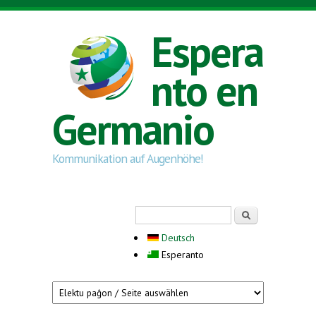
Skip to main content
Espera
nto en
Germanio
Kommunikation auf Augenhöhe!
Search form
Serĉi
Deutsch
Esperanto