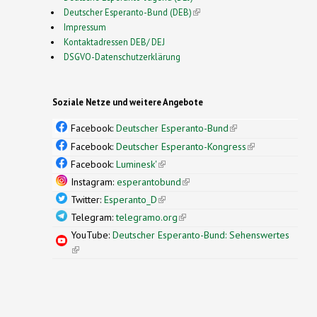
Deutscher Esperanto-Bund (DEB)
(link is external)
Impressum
Kontaktadressen DEB/ DEJ
DSGVO-Datenschutzerklärung
Soziale Netze und weitere Angebote
Facebook:
Deutscher Esperanto-Bund
(link is
external)
Facebook:
Deutscher Esperanto-Kongress
(link is
external)
Facebook:
Luminesk'
(link is external)
Instagram:
esperantobund
(link is external)
Twitter:
Esperanto_D
(link is external)
Telegram:
telegramo.org
(link is external)
YouTube:
Deutscher Esperanto-Bund: Sehenswertes
(link is external)