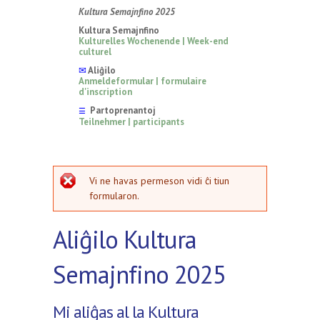
Kultura Semajnfino 2025
Kultura Semajnfino
Kulturelles Wochenende | Week-end
culturel
✉
Aliĝilo
Anmeldeformular | formulaire
d'inscription
Partoprenantoj
☰
Teilnehmer | participants
erarmesaĝo
Vi ne havas permeson vidi ĉi tiun
formularon.
Aliĝilo Kultura
Semajnfino 2025
Mi aliĝas al la Kultura