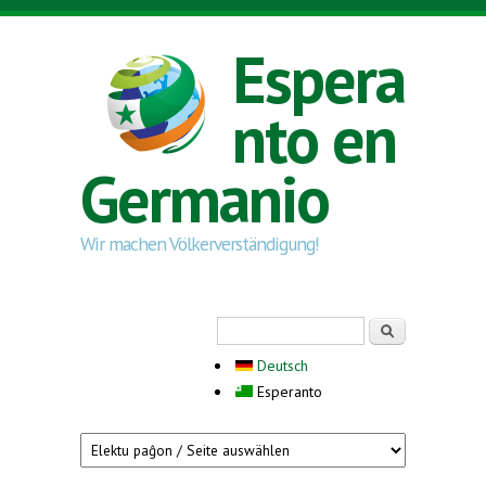
Skip to main content
Espera
nto en
Germanio
Wir machen Völkerverständigung!
Search form
Serĉi
Deutsch
Esperanto