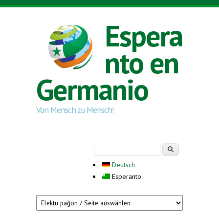
Skip to main content
Espera
nto en
Germanio
Von Mensch zu Mensch!
Search form
Serĉi
Deutsch
Esperanto