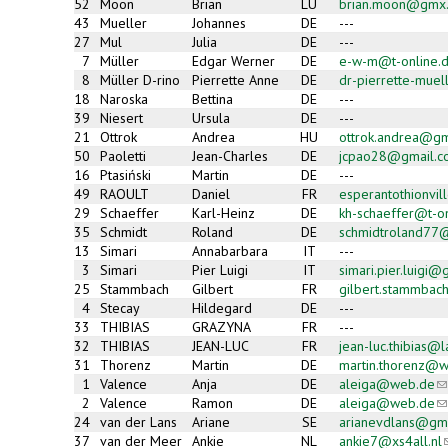
52
Moon
Brian
LU
brian.moon@gmx
43
Mueller
Johannes
DE
---
27
Mul
Julia
DE
---
7
Müller
Edgar Werner
DE
e-w-m@t-online.
8
Müller D-rino
Pierrette Anne
DE
dr-pierrette-muel
18
Naroska
Bettina
DE
---
39
Niesert
Ursula
DE
---
21
Ottrok
Andrea
HU
ottrok.andrea@gm
50
Paoletti
Jean-Charles
DE
jcpao28@gmail.c
16
Ptasiński
Martin
DE
---
49
RAOULT
Daniel
FR
esperantothionvil
29
Schaeffer
Karl-Heinz
DE
kh-schaeffer@t-o
35
Schmidt
Roland
DE
schmidtroland77
13
Simari
Annabarbara
IT
---
3
Simari
Pier Luigi
IT
simari.pier.luigi
25
Stammbach
Gilbert
FR
gilbert.stammba
4
Stecay
Hildegard
DE
---
33
THIBIAS
GRAZYNA
FR
---
32
THIBIAS
JEAN-LUC
FR
jean-luc.thibias@l
31
Thorenz
Martin
DE
martin.thorenz@
1
Valence
Anja
DE
aleiga@web.de
(l
s
2
Valence
Ramon
DE
aleiga@web.de
(l
e-
s
24
van der Lans
Ariane
SE
arianevdlans@gm
ma
e-
37
van der Meer
Ankie
NL
ankie7@xs4all.nl
(