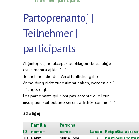
Teilnehmer | participants
Partoprenantoj |
Teilnehmer |
participants
Aliĝintoj, kiuj ne akceptis publikigon de sia aliĝo,
estas montrataj kiel "---".
Teilnehmer, die der Veröffentlichung ihrer
Anmeldung nicht zugestimmt haben, werden als "-
--" angezeigt.
Les participants qui n'ont pas accepté que leur
inscription soit publiée seront affichés comme "---".
52 aliĝoj
Familia
Persona
ID
nomo
nomo
Lando
Retpoŝta adreso
20
Behm
Marie José
FR
be.mjo@laposte.n