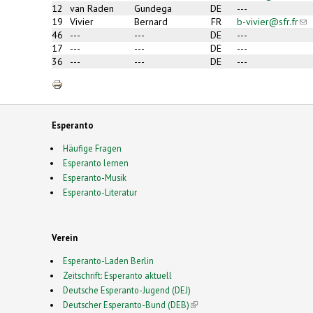
ma
12
van Raden
Gundega
DE
---
19
Vivier
Bernard
FR
b-vivier@sfr.fr
(lin
m
sen
46
---
---
DE
---
e-
17
---
---
DE
---
mai
36
---
---
DE
---
Esperanto
Häufige Fragen
Esperanto lernen
Esperanto-Musik
Esperanto-Literatur
Verein
Esperanto-Laden Berlin
Zeitschrift: Esperanto aktuell
Deutsche Esperanto-Jugend (DEJ)
Deutscher Esperanto-Bund (DEB)
(link is external)