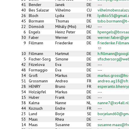
41
Bender
Janek
DE
---
40
Bes Salazar
Vilhelmo
CU
vilhelmobessala
26
Bloch
Lydia
FR
lydblo55@gmail.
45
Bormann
Thomas
DE
tobo.bormann@t-o
22
Dömsödi
Mihály (Misi)
HU
---
6
Engels
Heinz Peter
DE
hpengels@bsvsaa
30
Faber
Werner
DE
werner.faber@g
9
Fillmann
Friederike
DE
Friederike.Fillm
(link
sends
10
Fillmann
Hartmut
DE
h.fillmann@googl
e-
5
Fischer-Sorg
Simone
DE
sfischersorg@we
mail)
42
Fitzelova
Eva
DE
---
48
Formaggio
Eva
DE
---
34
Groß
Markus
DE
markus.gross@hs-
51
Grossmann
Andreo
FR
andreo.ag18@sfr.
28
HENRY
Bruno
FR
esperanto.bhenry
54
Holzäpfel
Markus
DE
---
15
Huber
Frank
DE
---
38
Kalma
Nanne
NL
nanne7@xs4all.nl
44
Kozsuch
Endre
FR
---
23
Lund
Borje
SE
borjelund60@gma
53
Maas
Rhea
DE
---
14
Maas
Susanne
DE
susanne.maas@fr