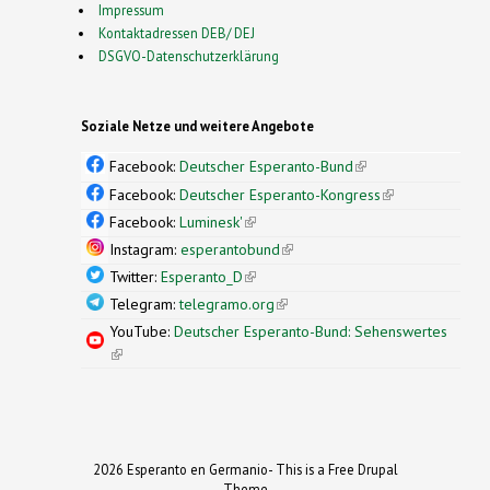
Impressum
Kontaktadressen DEB/ DEJ
DSGVO-Datenschutzerklärung
Soziale Netze und weitere Angebote
Facebook:
Deutscher Esperanto-Bund
(link is
external)
Facebook:
Deutscher Esperanto-Kongress
(link is
external)
Facebook:
Luminesk'
(link is external)
Instagram:
esperantobund
(link is external)
Twitter:
Esperanto_D
(link is external)
Telegram:
telegramo.org
(link is external)
YouTube:
Deutscher Esperanto-Bund: Sehenswertes
(link is external)
2026 Esperanto en Germanio- This is a Free Drupal
Theme