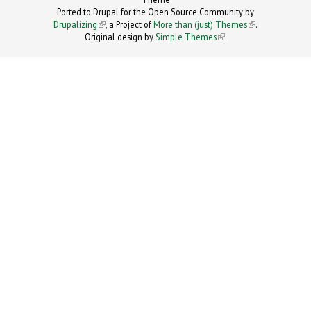
Ported to Drupal for the Open Source Community by
Drupalizing
(link is external)
, a Project of
More than (just) Themes
(link is
.
Original design by
Simple Themes
.
(link is
external)
external)