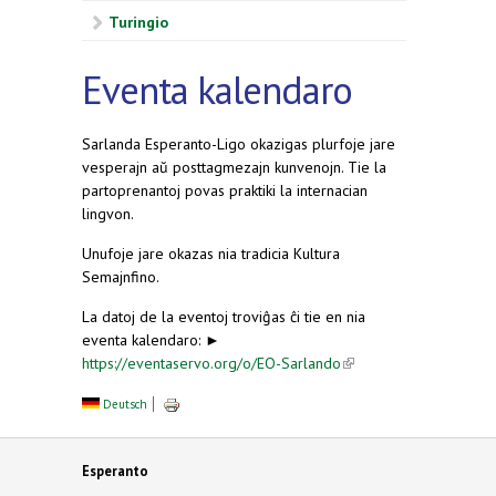
Turingio
Eventa kalendaro
Sarlanda Esperanto-Ligo okazigas plurfoje jare
vesperajn aŭ posttagmezajn kunvenojn. Tie la
partoprenantoj povas praktiki la internacian
lingvon.
Unufoje jare okazas nia tradicia Kultura
Semajnfino.
La datoj de la eventoj troviĝas ĉi tie en nia
eventa kalendaro: ►
https://eventaservo.org/o/EO-Sarlando
(link is
external)
Deutsch
Esperanto