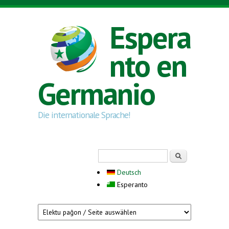
Skip to main content
Espera
nto en
Germanio
Die internationale Sprache!
Search form
Serĉi
Deutsch
Esperanto