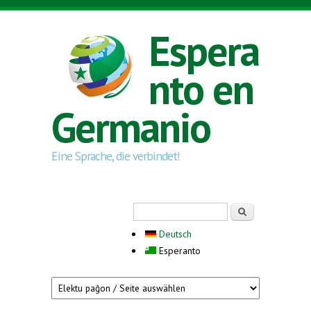
Skip to main content
Espera
nto en
Germanio
Eine Sprache, die verbindet!
Search form
Serĉi
Deutsch
Esperanto