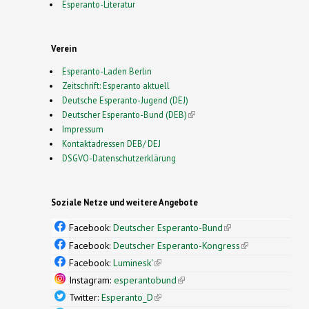
Esperanto-Literatur
Verein
Esperanto-Laden Berlin
Zeitschrift: Esperanto aktuell
Deutsche Esperanto-Jugend (DEJ)
Deutscher Esperanto-Bund (DEB)
(link is external)
Impressum
Kontaktadressen DEB/ DEJ
DSGVO-Datenschutzerklärung
Soziale Netze und weitere Angebote
Facebook:
Deutscher Esperanto-Bund
(link is
external)
Facebook:
Deutscher Esperanto-Kongress
(link is
external)
Facebook:
Luminesk'
(link is external)
Instagram:
esperantobund
(link is external)
Twitter:
Esperanto_D
(link is external)