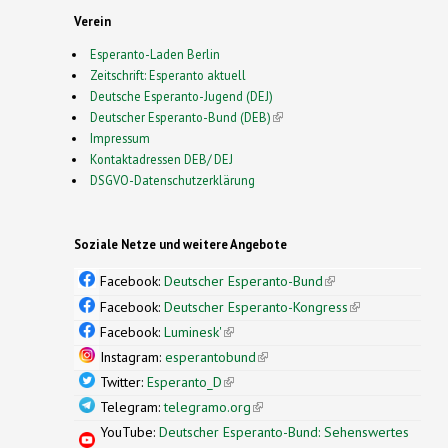
Verein
Esperanto-Laden Berlin
Zeitschrift: Esperanto aktuell
Deutsche Esperanto-Jugend (DEJ)
Deutscher Esperanto-Bund (DEB)
(link is external)
Impressum
Kontaktadressen DEB/ DEJ
DSGVO-Datenschutzerklärung
Soziale Netze und weitere Angebote
Facebook:
Deutscher Esperanto-Bund
(link is
external)
Facebook:
Deutscher Esperanto-Kongress
(link is
external)
Facebook:
Luminesk'
(link is external)
Instagram:
esperantobund
(link is external)
Twitter:
Esperanto_D
(link is external)
Telegram:
telegramo.org
(link is external)
YouTube:
Deutscher Esperanto-Bund: Sehenswertes