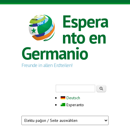
Skip to main content
Espera
nto en
Germanio
Freunde in allen Erdteilen!
Search form
Serĉi
Deutsch
Esperanto