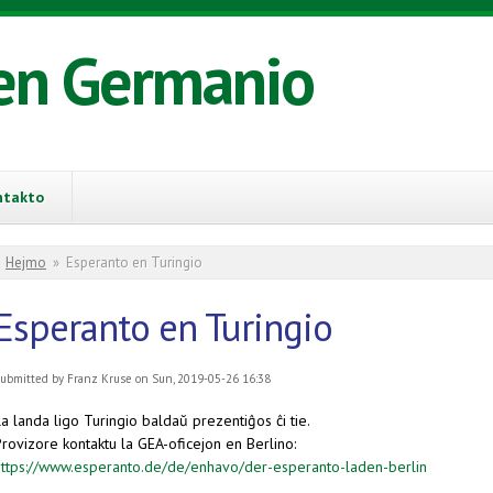
en Germanio
ntakto
You are here
Hejmo
»
Esperanto en Turingio
Esperanto en Turingio
ubmitted by
Franz Kruse
on Sun, 2019-05-26 16:38
a landa ligo Turingio baldaŭ prezentiĝos ĉi tie.
rovizore kontaktu la GEA-oficejon en Berlino:
https://www.esperanto.de/de/enhavo/der-esperanto-laden-berlin