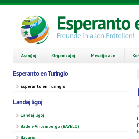
Skip to main content
Esperanto 
Freunde in allen Erdteilen!
Aranĝoj
Organizaĵoj
Mesaĝo al ni
Ko
Esperanto en Turingio
Esperanto en Turingio
Landaj ligoj
S
Landaj ligoj
L
P
Baden-Virtembergo (BAVELO)
Bavario