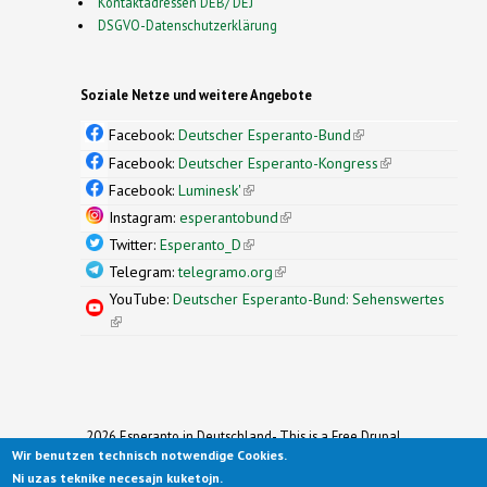
Kontaktadressen DEB/ DEJ
DSGVO-Datenschutzerklärung
Soziale Netze und weitere Angebote
Facebook:
Deutscher Esperanto-Bund
(link is
external)
Facebook:
Deutscher Esperanto-Kongress
(link is
external)
Facebook:
Luminesk'
(link is external)
Instagram:
esperantobund
(link is external)
Twitter:
Esperanto_D
(link is external)
Telegram:
telegramo.org
(link is external)
YouTube:
Deutscher Esperanto-Bund: Sehenswertes
(link is external)
2026 Esperanto in Deutschland- This is a Free Drupal
Theme
Wir benutzen technisch notwendige Cookies.
Ported to Drupal for the Open Source Community by
Ni uzas teknike necesajn kuketojn.