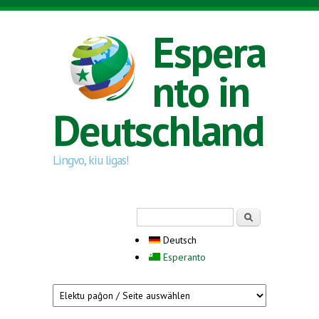
Direkt zum Inhalt
Espera
nto in
Deutschland
Lingvo, kiu ligas!
Suchformular
Suche
Deutsch
Esperanto