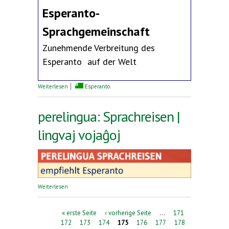
Esperanto-
Sprachgemeinschaft
Zunehmende Verbreitung des
Esperanto auf der Welt
über Erklärung des Deutschen Esperanto-Bundes
Weiterlesen
Esperanto
perelingua: Sprachreisen |
lingvaj vojaĝoj
über perelingua: Sprachreisen | lingvaj vojaĝoj
Weiterlesen
Seiten
« erste Seite
‹ vorherige Seite
…
171
172
173
174
175
176
177
178