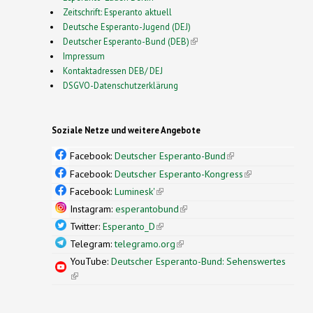
Zeitschrift: Esperanto aktuell
Deutsche Esperanto-Jugend (DEJ)
Deutscher Esperanto-Bund (DEB)
(link is external)
Impressum
Kontaktadressen DEB/ DEJ
DSGVO-Datenschutzerklärung
Soziale Netze und weitere Angebote
Facebook:
Deutscher Esperanto-Bund
(link is
external)
Facebook:
Deutscher Esperanto-Kongress
(link is
external)
Facebook:
Luminesk'
(link is external)
Instagram:
esperantobund
(link is external)
Twitter:
Esperanto_D
(link is external)
Telegram:
telegramo.org
(link is external)
YouTube:
Deutscher Esperanto-Bund: Sehenswertes
(link is external)