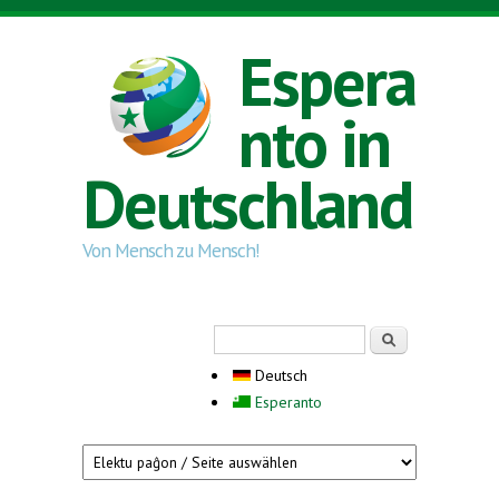
Direkt zum Inhalt
Espera
nto in
Deutschland
Von Mensch zu Mensch!
Suchformular
Suche
Deutsch
Esperanto