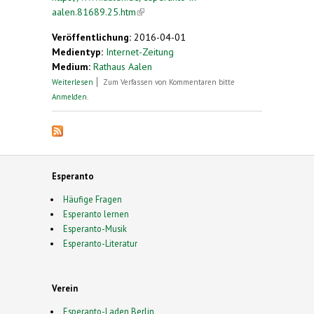
aalen.81689.25.htm
(link is external)
Veröffentlichung:
2016-04-01
Medientyp:
Internet-Zeitung
Medium:
Rathaus Aalen
über Der Esperanto-Landesverband übergibt
Weiterlesen
Zum Verfassen von Kommentaren bitte
eine Buchauswahl an die Stadtbibliothek Aalen
Anmelden
.
Esperanto
Häufige Fragen
Esperanto lernen
Esperanto-Musik
Esperanto-Literatur
Verein
Esperanto-Laden Berlin