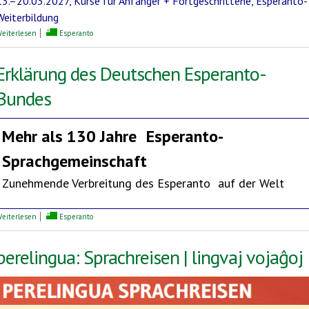
13.–20.03.2027, Kurse für Anfänger + Fortgeschrittene, Esperanto-
Weiterbildung
über Mediterrane Esperanto-Woche
eiterlesen
Esperanto
Erklärung des Deutschen Esperanto-
Bundes
Mehr als 130 Jahre
Esperanto-
Sprachgemeinschaft
Zunehmende Verbreitung des Esperanto auf der Welt
über Erklärung des Deutschen Esperanto-Bundes
eiterlesen
Esperanto
perelingua: Sprachreisen | lingvaj vojaĝoj