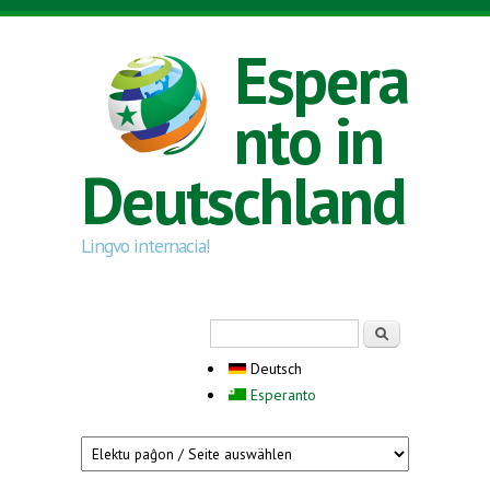
Direkt zum Inhalt
Espera
nto in
Deutschland
Lingvo internacia!
Suchformular
Suche
Deutsch
Esperanto