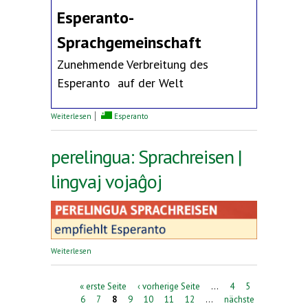
Esperanto-
Sprachgemeinschaft
Zunehmende Verbreitung des
Esperanto auf der Welt
über Erklärung des Deutschen Esperanto-Bundes
Weiterlesen
Esperanto
perelingua: Sprachreisen |
lingvaj vojaĝoj
über perelingua: Sprachreisen | lingvaj vojaĝoj
Weiterlesen
Seiten
« erste Seite
‹ vorherige Seite
…
4
5
6
7
8
9
10
11
12
…
nächste