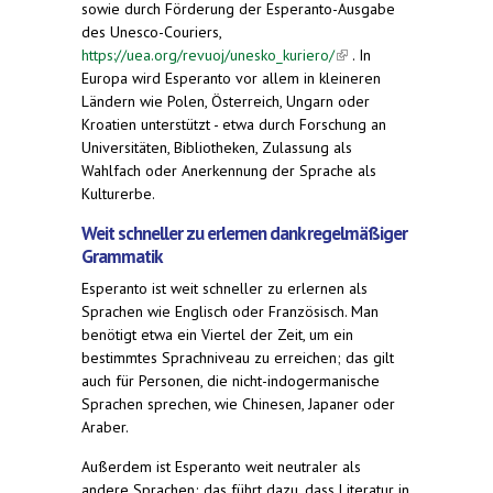
sowie durch Förderung der Esperanto-Ausgabe
external)
des Unesco-Couriers,
https://uea.org/revuoj/unesko_kuriero/
(link is
. In
Europa wird Esperanto vor allem in kleineren
external)
Ländern wie Polen, Österreich, Ungarn oder
Kroatien unterstützt - etwa durch Forschung an
Universitäten, Bibliotheken, Zulassung als
Wahlfach oder Anerkennung der Sprache als
Kulturerbe.
Weit schneller zu erlernen dank regelmäßiger
Grammatik
Esperanto ist weit schneller zu erlernen als
Sprachen wie Englisch oder Französisch. Man
benötigt etwa ein Viertel der Zeit, um ein
bestimmtes Sprachniveau zu erreichen; das gilt
auch für Personen, die nicht-indogermanische
Sprachen sprechen, wie Chinesen, Japaner oder
Araber.
Außerdem ist Esperanto weit neutraler als
andere Sprachen; das führt dazu, dass Literatur in