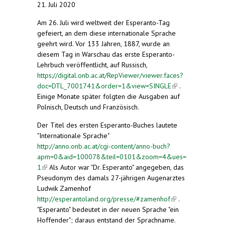
21. Juli 2020
Am 26. Juli wird weltweit der Esperanto-Tag
gefeiert, an dem diese internationale Sprache
geehrt wird. Vor 133 Jahren, 1887, wurde an
diesem Tag in Warschau das erste Esperanto-
Lehrbuch veröffentlicht, auf Russisch,
https://digital.onb.ac.at/RepViewer/viewer.faces?
doc=DTL_7001741&order=1&view=SINGLE
(link is
.
Einige Monate später folgten die Ausgaben auf
external)
Polnisch, Deutsch und Französisch.
Der Titel des ersten Esperanto-Buches lautete
"Internationale Sprache"
http://anno.onb.ac.at/cgi-content/anno-buch?
apm=0&aid=100078&teil=0101&zoom=4&ues=
1
(link is external)
Als Autor war "Dr. Esperanto" angegeben, das
Pseudonym des damals 27-jährigen Augenarztes
Ludwik Zamenhof
http://esperantoland.org/presse/#zamenhof
(link is
.
"Esperanto" bedeutet in der neuen Sprache "ein
external)
Hoffender"; daraus entstand der Sprachname.