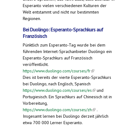
Esperanto vielen verschiedenen Kulturen der
Welt entstammt und nicht nur bestimmten
Regionen.
Bei Duolingo: Esperanto-Sprachkurs auf
Französisch
Pünktlich zum Esperanto-Tag wurde bei dem
führenden Internet-Sprachanbieter Duolingo ein
Esperanto-Sprachkurs auf Französisch
veröffentlicht.
https://www.duolingo.com/courses/fr
(link is
Dies ist bereits der vierte Esperanto-Sprachkurs
external)
bei Duolingo, nach Englisch, Spanisch
https://www.duolingo.com/courses/es
(link is
und
Portugiesisch. Ein Sprachkurs auf Chinesisch ist in
external)
Vorbereitung,
https://www.duolingo.com/courses/zh
(link is
.
Insgesamt lernen bei Duolingo derzeit jährlich
external)
etwa 700 000 Lerner Esperanto.