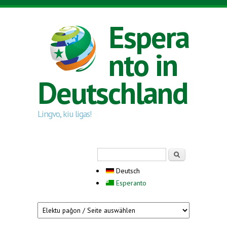
Direkt zum Inhalt
Espera
nto in
Deutschland
Lingvo, kiu ligas!
Suchformular
Suche
Deutsch
Esperanto