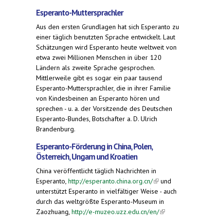
Esperanto-Muttersprachler
Aus den ersten Grundlagen hat sich Esperanto zu
einer täglich benutzten Sprache entwickelt. Laut
Schätzungen wird Esperanto heute weltweit von
etwa zwei Millionen Menschen in über 120
Ländern als zweite Sprache gesprochen.
Mittlerweile gibt es sogar ein paar tausend
Esperanto-Muttersprachler, die in ihrer Familie
von Kindesbeinen an Esperanto hören und
sprechen - u. a. der Vorsitzende des Deutschen
Esperanto-Bundes, Botschafter a. D. Ulrich
Brandenburg.
Esperanto-Förderung in China, Polen,
Österreich, Ungarn und Kroatien
China veröffentlicht täglich Nachrichten in
Esperanto,
http://esperanto.china.org.cn/
(link is
und
unterstützt Esperanto in vielfältiger Weise - auch
external)
durch das weltgrößte Esperanto-Museum in
Zaozhuang,
http://e-muzeo.uzz.edu.cn/en/
(link is