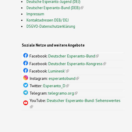
Deutsche Esperanto-Jugend (DEJ)
Deutscher Esperanto-Bund (DEB)
(link is external)
Impressum
Kontaktadressen DEB/ DEJ
DSGVO-Datenschutzerklärung
Soziale Netze und weitere Angebote
Facebook:
Deutscher Esperanto-Bund
(link is
external)
Facebook:
Deutscher Esperanto-Kongress
(link is
external)
Facebook:
Luminesk'
(link is external)
Instagram:
esperantobund
(link is external)
Twitter:
Esperanto_D
(link is external)
Telegram:
telegramo.org
(link is external)
YouTube:
Deutscher Esperanto-Bund: Sehenswertes
(link is external)