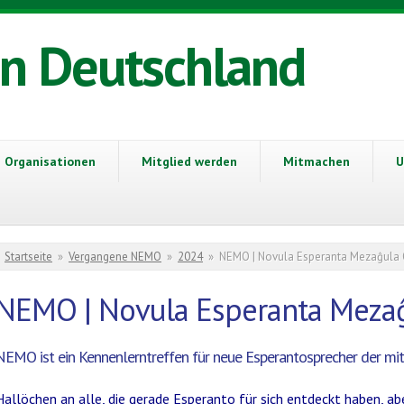
in Deutschland
Organisationen
Mitglied werden
Mitmachen
U
Sie sind hier
Startseite
»
Vergangene NEMO
»
2024
»
NEMO | Novula Esperanta Mezaĝula
NEMO | Novula Esperanta Mezaĝ
NEMO ist ein Kennenlerntreffen für neue Esperantosprecher der mit
Hallöchen an alle, die gerade Esperanto für sich entdeckt haben, abe