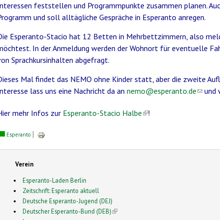
Interessen feststellen und Programmpunkte zusammen planen. Au
Programm und soll alltägliche Gespräche in Esperanto anregen.
Die Esperanto-Stacio hat 12 Betten in Mehrbettzimmern, also melde
möchtest. In der Anmeldung werden der Wohnort für eventuelle Fa
von Sprachkursinhalten abgefragt.
Dieses Mal findet das NEMO ohne Kinder statt, aber die zweite Aufla
Interesse lass uns eine Nachricht da an
nemo@esperanto.de
(link s
und w
Hier mehr Infos zur
Esperanto-Stacio Halbe
(link is external)
!
Esperanto
Verein
Esperanto-Laden Berlin
Zeitschrift: Esperanto aktuell
Deutsche Esperanto-Jugend (DEJ)
Deutscher Esperanto-Bund (DEB)
(link is external)