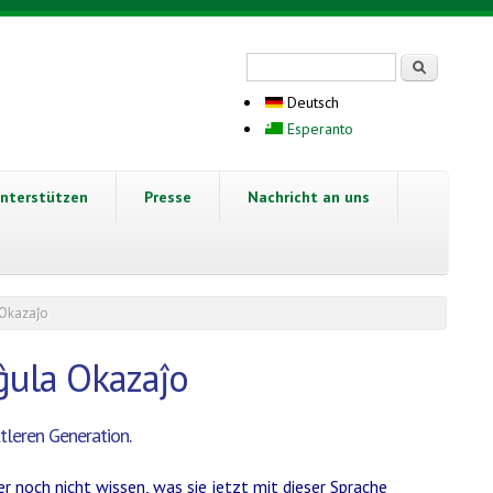
Suchformular
Suche
Deutsch
Esperanto
nterstützen
Presse
Nachricht an uns
 Okazaĵo
ula Okazaĵo
tleren Generation.
r noch nicht wissen, was sie jetzt mit dieser Sprache