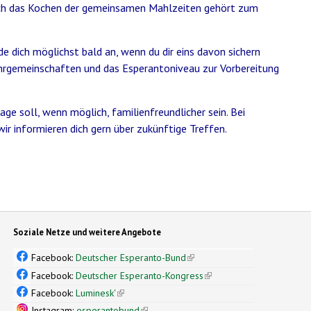
ch das Kochen der gemeinsamen Mahlzeiten gehört zum
 dich möglichst bald an, wenn du dir eins davon sichern
hrgemeinschaften und das Esperantoniveau zur Vorbereitung
ge soll, wenn möglich, familienfreundlicher sein. Bei
ends e-mail)
ir informieren dich gern über zukünftige Treffen.
Soziale Netze und weitere Angebote
Facebook:
Deutscher Esperanto-Bund
(link is external)
Facebook:
Deutscher Esperanto-Kongress
(link is external)
Facebook:
Luminesk'
(link is external)
Instagram:
esperantobund
(link is external)