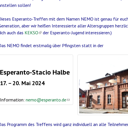
anstellen sollen!
Dieses Esperanto-Treffen mit dem Namen NEMO ist genau für euch 
Generation, aber wir heißen Interessierte aller Altersgruppen herzli
dich auch das
KEKSO
(link is external)
der Esperanto-Jugend interessieren.)
Das NEMO findet erstmalig über Pfingsten statt in der
Esperanto-Stacio Halbe
17. – 20. Mai 2024
Information:
nemo@esperanto.de
(link
sends
e-
mail)
Das Programm des Treffens wird ganz individuell an alle Teilnehm