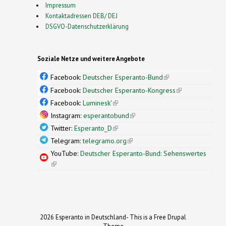
Impressum
Kontaktadressen DEB/ DEJ
DSGVO-Datenschutzerklärung
Soziale Netze und weitere Angebote
Facebook:
Deutscher Esperanto-Bund
(link is
external)
Facebook:
Deutscher Esperanto-Kongress
(link is
external)
Facebook:
Luminesk'
(link is external)
Instagram:
esperantobund
(link is external)
Twitter:
Esperanto_D
(link is external)
Telegram:
telegramo.org
(link is external)
YouTube:
Deutscher Esperanto-Bund: Sehenswertes
(link is external)
2026 Esperanto in Deutschland- This is a Free Drupal