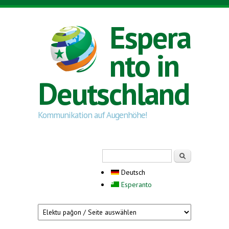
Direkt zum Inhalt
Espera
nto in
Deutschland
Kommunikation auf Augenhöhe!
Suchformular
Suche
Deutsch
Esperanto