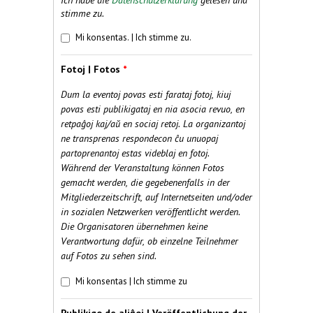
Ich habe die
Datenschutzerklärung
gelesen und
stimme zu.
Datumprotekto | Datenschutz
*
Mi konsentas. | Ich stimme zu.
Fotoj | Fotos
*
Dum la eventoj povas esti farataj fotoj, kiuj
povas esti publikigataj en nia asocia revuo, en
retpaĝoj kaj/aŭ en sociaj retoj. La organizantoj
ne transprenas respondecon ĉu unuopaj
partoprenantoj estas videblaj en fotoj.
Während der Veranstaltung können Fotos
gemacht werden, die gegebenenfalls in der
Mitgliederzeitschrift, auf Internetseiten und/oder
in sozialen Netzwerken veröffentlicht werden.
Die Organisatoren übernehmen keine
Verantwortung dafür, ob einzelne Teilnehmer
auf Fotos zu sehen sind.
Fotoj | Fotos
*
Mi konsentas | Ich stimme zu