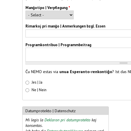
Manĝotipo | Verpflegung
*
Rimarkoj pri manĝo | Anmerkungen bzgl. Essen
Programkontribuo | Programmbeitrag
Ĉu NEMO estas via
unua Esperanto-renkontiĝo
? Ist das
Unua renkontiĝo | Erstes Treffen
Jes | Ja
Ne | Nein
Datumprotekto | Datenschutz
Mi legis la
Deklaron pri datumprotekto
kaj
konsentas.