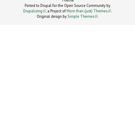
Theme
Ported to Drupal for the Open Source Community by
Drupalizing
(link is external)
, a Project of
More than (just) Themes
(link is
.
Original design by
Simple Themes
.
(link is
external)
external)