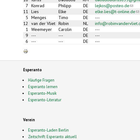
7
Konrad
Philipp
DE
lejkos@posteo.de
(link
send
11
Lies
Elke
DE
elke.lies@t-online.de
(li
e-
se
5
Menges
Timo
DE
---
mail)
e-
12
van der Vliet
Robin
NL
info@robinvandervliet
ma
1
Weemeyer
Carolin
DE
---
9
---
---
DE
---
6
---
---
DE
---
Esperanto
Häufige Fragen
Esperanto lernen
Esperanto-Musik
Esperanto-Literatur
Verein
Esperanto-Laden Berlin
Zeitschrift: Esperanto aktuell