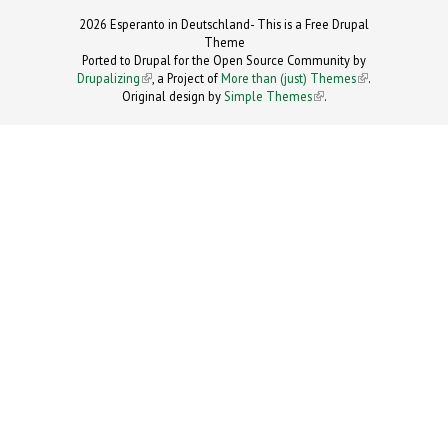
2026 Esperanto in Deutschland- This is a Free Drupal
Theme
Ported to Drupal for the Open Source Community by
Drupalizing
(link is external)
, a Project of
More than (just) Themes
(link is
.
Original design by
Simple Themes
.
(link is
external)
external)