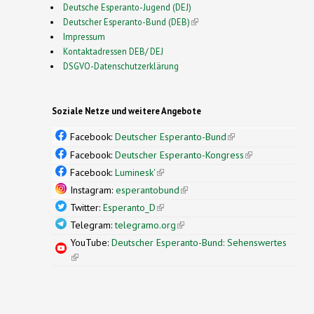
Deutsche Esperanto-Jugend (DEJ)
Deutscher Esperanto-Bund (DEB)
(link is external)
Impressum
Kontaktadressen DEB/ DEJ
DSGVO-Datenschutzerklärung
Soziale Netze und weitere Angebote
Facebook:
Deutscher Esperanto-Bund
(link is
external)
Facebook:
Deutscher Esperanto-Kongress
(link is
external)
Facebook:
Luminesk'
(link is external)
Instagram:
esperantobund
(link is external)
Twitter:
Esperanto_D
(link is external)
Telegram:
telegramo.org
(link is external)
YouTube:
Deutscher Esperanto-Bund: Sehenswertes
(link is external)