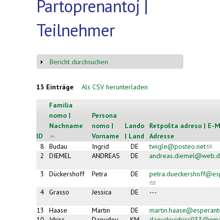
Partoprenantoj |
Teilnehmer
Bericht durchsuchen
Anzeigen
13 Einträge
Als CSV herunterladen
Familia
nomo |
Persona
Nachname
nomo |
Lando
Retpoŝta adreso | E-M
ID
Vorname
| Land
Adresse
8
Budau
Ingrid
DE
twigle@posteo.net
(link
send
2
DIEMEL
ANDREAS
DE
andreas.diemel@web.
e-
mail)
3
Dückershoff
Petra
DE
petra.dueckershoff@es
(link sends
e-mail)
4
Grasso
Jessica
DE
---
13
Haase
Martin
DE
martin.haase@esperant
10
Idriss
Daoudou
KM
daoudouidriss033@gma