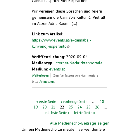
Cannabis spricht viele Sprachen...
Wir vereinen diese Sprachen und feiern
gemeinsam die Cannabis Kultur & Vielfalt
im Alpen Adria Raum...(...)
Link zum Artikel:
https://www.events.at/e/cannabaj-
kunvenoj-esperanto
(link is external)
Veröffentlichung:
2020-09-04
Medientyp:
Internet-Nachrichtenportale
Medium:
events.at
über Cannabaj Kunvenoj (Esperanto)
Weiterlesen
Zum Verfassen von Kommentaren
bitte
Anmelden
.
Seiten
« erste Seite
‹ vorherige Seite
…
18
19
20
21
22
23
24
25
26
…
nächste Seite ›
letzte Seite »
Alle Medienecho-Beiträge zeigen
Um ein Medienecho zu melden, verwenden Sie