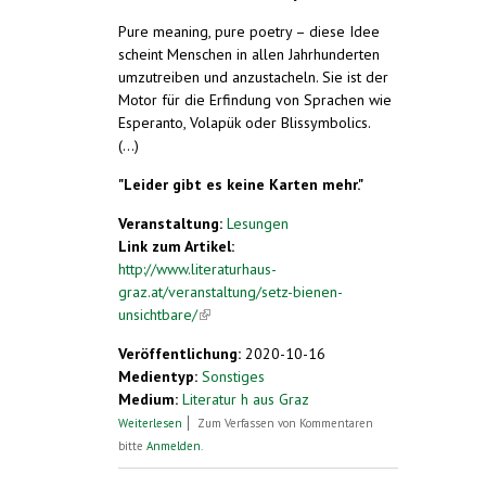
Pure meaning, pure poetry – diese Idee
scheint Menschen in allen Jahrhunderten
umzutreiben und anzustacheln. Sie ist der
Motor für die Erfindung von Sprachen wie
Esperanto, Volapük oder Blissymbolics.
(...)
"Leider gibt es keine Karten mehr."
Veranstaltung:
Lesungen
Link zum Artikel:
http://www.literaturhaus-
graz.at/veranstaltung/setz-bienen-
unsichtbare/
(link is external)
Veröffentlichung:
2020-10-16
Medientyp:
Sonstiges
Medium:
Literatur h aus Graz
über Clemens J. Setz liest aus „Die Bienen
Weiterlesen
Zum Verfassen von Kommentaren
und das Unsichtbare“
bitte
Anmelden
.