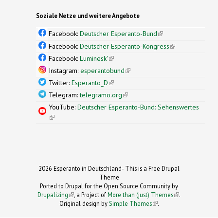
Soziale Netze und weitere Angebote
Facebook:
Deutscher Esperanto-Bund
(link is
external)
Facebook:
Deutscher Esperanto-Kongress
(link is
external)
Facebook:
Luminesk'
(link is external)
Instagram:
esperantobund
(link is external)
Twitter:
Esperanto_D
(link is external)
Telegram:
telegramo.org
(link is external)
YouTube:
Deutscher Esperanto-Bund: Sehenswertes
(link is external)
2026 Esperanto in Deutschland- This is a Free Drupal
Theme
Ported to Drupal for the Open Source Community by
Drupalizing
(link is external)
, a Project of
More than (just) Themes
(link is
.
Original design by
Simple Themes
.
(link is
external)
external)