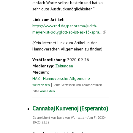
einfach Worte selbst basteln und hat so
sehr gute Ausdrucksmöglichkeiten.”
Link zum Artikel:
https://www.rnd.de/panorama/judith-
meyer-ist-polyglott-so-ist-es-13-spra...
(link is
external)
(Kein Internet-Link zum Artikel in der
Hannoverschen Allgemeinen zu finden)
Veröffentlichung:
2020-09-26
Medientyp:
Zeitungen
Medium:
HAZ - Hannoversche Allgemeine
über Judith Meyer ist polyglott: So ist es,
Weiterlesen
Zum Verfassen von Kommentaren
13 Sprachen fließend zu sprechen
bitte
Anmelden
.
Cannabaj Kunvenoj (Esperanto)
Gespeichert von
Louis von Wunsc...
am/um Fr, 2020-
10-23 22:29