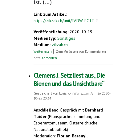
ist. (...)
Link zum Artikel:
https://zikzak.ch/unit/FADW-FC1T
(link is
external)
Veröffentlichung:
2020-10-19
Medientyp:
Sonstiges
Medium:
zikzak.ch
über Esperanto
Weiterlesen
Zum Verfassen von Kommentaren
bitte
Anmelden
.
Clemens J. Setz liest aus „Die
Bienen und das Unsichtbare“
Gespeichert von
Louis von Wunsc...
am/um So, 2020-
10-25 20:34
Anschließend Gespräch mit
Bernhard
Tuider
(Plansprachensammlung und
Esperantomuseum, Österreichische
Nationalbibliothek)
Moderation:
Florian Baranyi.