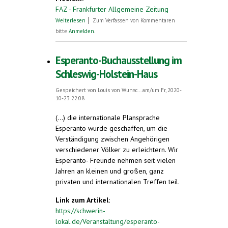
FAZ - Frankfurter Allgemeine Zeitung
über Ich sehe was, was ich nicht sehe
Weiterlesen
Zum Verfassen von Kommentaren
bitte
Anmelden
.
Esperanto-Buchausstellung im
Schleswig-Holstein-Haus
Gespeichert von
Louis von Wunsc...
am/um Fr, 2020-
10-23 22:08
(...) die internationale Plansprache
Esperanto wurde geschaffen, um die
Verständigung zwischen Angehörigen
verschiedener Völker zu erleichtern. Wir
Esperanto- Freunde nehmen seit vielen
Jahren an kleinen und großen, ganz
privaten und internationalen Treffen teil.
Link zum Artikel:
https://schwerin-
lokal.de/Veranstaltung/esperanto-