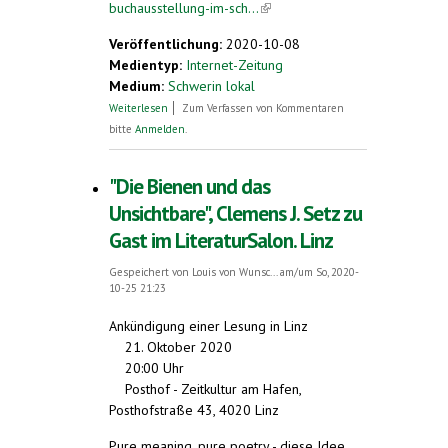
buchausstellung-im-sch...
(link is external)
Veröffentlichung:
2020-10-08
Medientyp:
Internet-Zeitung
Medium:
Schwerin lokal
über Esperanto-Buchausstellung im
Weiterlesen
Zum Verfassen von Kommentaren
Schleswig-Holstein-Haus
bitte
Anmelden
.
"Die Bienen und das
Unsichtbare", Clemens J. Setz zu
Gast im LiteraturSalon. Linz
Gespeichert von
Louis von Wunsc...
am/um So, 2020-
10-25 21:23
Ankündigung einer Lesung in Linz
21. Oktober 2020
20:00 Uhr
Posthof - Zeitkultur am Hafen,
Posthofstraße 43, 4020 Linz
Pure meaning, pure poetry - diese Idee