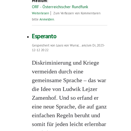
Medium:
ORF - Österreichischer Rundfunk
über Literatur ist der Rede wert
Weiterlesen
Zum Verfassen von Kommentaren
bitte
Anmelden
.
Esperanto
Gespeichert von
Louis von Wunsc...
am/um Di, 2023-
12-12 20:22
Diskriminierung und Kriege
vermeiden durch eine
gemeinsame Sprache – das war
die Idee von Ludwik Lejzer
Zamenhof. Und so erfand er
eine neue Sprache, die auf ganz
einfachen Regeln beruht und
somit für jeden leicht erlernbar