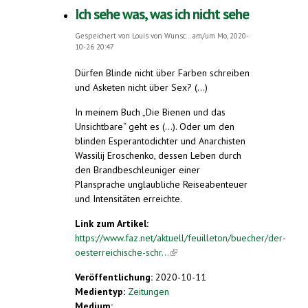
Ich sehe was, was ich nicht sehe
Gespeichert von
Louis von Wunsc...
am/um Mo, 2020-
10-26 20:47
Dürfen Blinde nicht über Farben schreiben
und Asketen nicht über Sex? (...)
In meinem Buch „Die Bienen und das
Unsichtbare“ geht es (...). Oder um den
blinden Esperantodichter und Anarchisten
Wassilij Eroschenko, dessen Leben durch
den Brandbeschleuniger einer
Plansprache unglaubliche Reiseabenteuer
und Intensitäten erreichte.
Link zum Artikel:
https://www.faz.net/aktuell/feuilleton/buecher/der-
oesterreichische-schr...
(link is external)
Veröffentlichung:
2020-10-11
Medientyp:
Zeitungen
Medium: