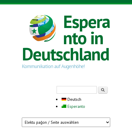
Direkt zum Inhalt
Espera
nto in
Deutschland
Kommunikation auf Augenhöhe!
Suchformular
Suche
Deutsch
Esperanto