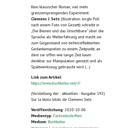
Kein klassischer Roman, viel mehr
grenzensprengendes Experiment:
Clemens J. Setz
(Illustration: Jorghi Poll
nach einem Foto von Gezett) schreibt in
„Die Bienen und das Unsichtbare“ über die
Sprache als Welterfahrung und macht sie
zum Gegenstand von tiefenreflektierten
Gedankenspielen zu einem Zeitpunkt, an
dem sie offen wie lange Zeit kaum
denkbar zur Manipulation genutzt und als
Spaltwerkzeug gebraucht wird (...)
Link zum Artikel:
https://www.buchkultur.net/
(link is external)
(Vorstellung der - aktuellen - Ausgabe 192)
Sur la titolo bildo de Clemens Setz
Veröffentlichung:
2020-10-06
Medientyp:
Fachzeitschriften
Medium:
Buchkultur
über Von Bienen und Sprachen
Weiterlesen
Zum Verfassen von Kommentaren