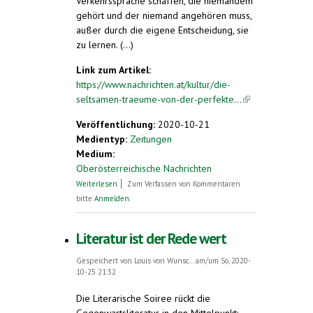
Verkehrssprache schaffen, die niemandem
gehört und der niemand angehören muss,
außer durch die eigene Entscheidung, sie
zu lernen. (...)
Link zum Artikel:
https://www.nachrichten.at/kultur/die-
seltsamen-traeume-von-der-perfekte...
(link is
external)
Veröffentlichung:
2020-10-21
Medientyp:
Zeitungen
Medium:
Oberösterreichische Nachrichten
über Die seltsamen Träume von der
Weiterlesen
Zum Verfassen von Kommentaren
perfekten Sprache
bitte
Anmelden
.
Literatur ist der Rede wert
Gespeichert von
Louis von Wunsc...
am/um So, 2020-
10-25 21:32
Die Literarische Soiree rückt die
Gegenwartsliteratur in den Mittelpunkt: