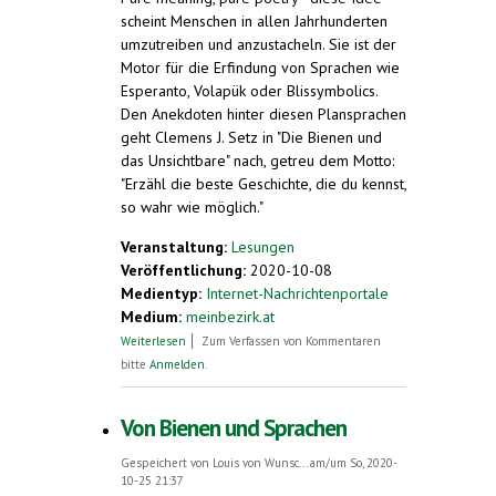
scheint Menschen in allen Jahrhunderten
umzutreiben und anzustacheln. Sie ist der
Motor für die Erfindung von Sprachen wie
Esperanto, Volapük oder Blissymbolics.
Den Anekdoten hinter diesen Plansprachen
geht Clemens J. Setz in "Die Bienen und
das Unsichtbare" nach, getreu dem Motto:
"Erzähl die beste Geschichte, die du kennst,
so wahr wie möglich."
Veranstaltung:
Lesungen
Veröffentlichung:
2020-10-08
Medientyp:
Internet-Nachrichtenportale
Medium:
meinbezirk.at
über "Die Bienen und das Unsichtbare",
Weiterlesen
Zum Verfassen von Kommentaren
Clemens J. Setz zu Gast im LiteraturSalon.
bitte
Anmelden
.
Linz
Von Bienen und Sprachen
Gespeichert von
Louis von Wunsc...
am/um So, 2020-
10-25 21:37