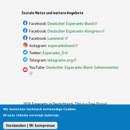
Soziale Netze und weitere Angebote
Facebook:
Deutscher Esperanto-Bund
(link is
external)
Facebook:
Deutscher Esperanto-Kongress
(link is
external)
Facebook:
Luminesk'
(link is external)
Instagram:
esperantobund
(link is external)
Twitter:
Esperanto_D
(link is external)
Telegram:
telegramo.org
(link is external)
YouTube:
Deutscher Esperanto-Bund: Sehenswertes
(link is external)
2026 Esperanto in Deutschland- This is a Free Drupal
Wir benutzen technisch notwendige Cookies.
Theme
Ported to Drupal for the Open Source Community by
Ni uzas teknike necesajn kuketojn.
Drupalizing
(link is external)
, a Project of
More than (just) Themes
(link is
.
Original design by
Simple Themes
.
(link is
external)
Verstanden | Mi komprenas
external)