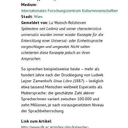
Medium:
Internationales Forschungszentrum Kulturwissenschaften
Stadt:
Wien
Gemeldet von:
Lu Wunsch-Rolshoven
Spätestens seit Leibniz und seiner characteristica
universalis wurden immer wieder Konzepte für die
Entwicklung einer Universal- oder Einheitssprache
vorgeschlagen und umgesetzt. Nicht selten
scheiterten diese Konzepte jedoch an ihren
Ansprüchen
.
So sprechen beispielsweise heute – mehr als
hundert Jahre nach der Drucklegung von Ludwik
Lejzer Zamenhofs
Unua Libro (
1887) – lediglich
etwa tausend Menschen weltweit Esperanto als
Muttersprache; die geschätzte Zahl aktiver
SprecherInnen variiert zwischen 100.000 und
zehn Millionen, je nach vorausgesetztem Niveau
der Sprachbeherrschung.
Link zum Artikel:
http://www.ifk.ac.at/index.php/kalender-