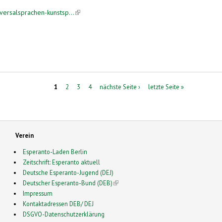
iversalsprachen-kunstsp...
(link is external)
me und Utopien von einer Welt ohne Übersetzung
1
2
3
4
nächste Seite ›
letzte Seite »
Verein
Esperanto-Laden Berlin
Zeitschrift: Esperanto aktuell
Deutsche Esperanto-Jugend (DEJ)
Deutscher Esperanto-Bund (DEB)
(link is external)
Impressum
Kontaktadressen DEB/ DEJ
DSGVO-Datenschutzerklärung