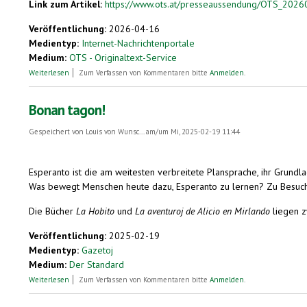
Link zum Artikel:
https://www.ots.at/presseaussendung/OTS_2026
Veröffentlichung:
2026-04-16
Medientyp:
Internet-Nachrichtenportale
Medium:
OTS - Originaltext-Service
über Vier neue Eintragungen im Nationalen Verzeichnis des Immateriel
Weiterlesen
Zum Verfassen von Kommentaren bitte
Anmelden
.
Bonan tagon!
Gespeichert von
Louis von Wunsc...
am/um Mi, 2025-02-19 11:44
Esperanto ist die am weitesten verbreitete Plansprache, ihr Grundl
Was bewegt Menschen heute dazu, Esperanto zu lernen? Zu Besuch 
Die Bücher
La Hobito
und
La aventuroj de Alicio en Mirlando
liegen zw
Veröffentlichung:
2025-02-19
Medientyp:
Gazetoj
Medium:
Der Standard
über Bonan tagon!
Weiterlesen
Zum Verfassen von Kommentaren bitte
Anmelden
.