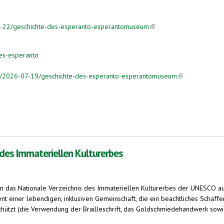
-07-22/geschichte-des-esperanto-esperantomuseum
(link is external)
des-esperanto
lard/2026-07-19/geschichte-des-esperanto-esperantomuseum
(link is external
 des Immateriellen Kulturerbes
ell in das Nationale Verzeichnis des Immateriellen Kulturerbes der UNESCO
nt einer lebendigen, inklusiven Gemeinschaft, die ein beachtliches Schaffen
chützt (die Verwendung der Brailleschrift, das Goldschmiedehandwerk sowi