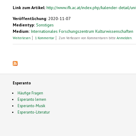
Link zum Artikel:
http://www.ifk.ac.at/index.php/kalender-detail/un
Veröffentlichung:
2020-11-07
Medientyp:
Sonstiges
Medium:
Internationales Forschungszentrum Kulturwissenschaften
über IFK_Live: Universalsprachen, Kunstsprachen, Plansprachen: Träu
Weiterlesen
1 Kommentar
Zum Verfassen von Kommentaren bitte
Anmelden
.
Seiten
Esperanto
Häufige Fragen
Esperanto lernen
Esperanto-Musik
Esperanto-Literatur