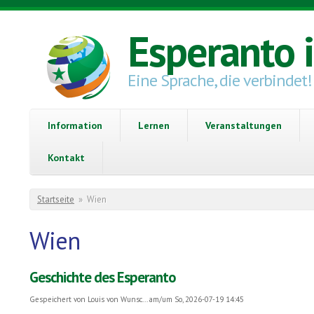
Direkt zum Inhalt
Esperanto 
Eine Sprache, die verbindet!
Information
Lernen
Veranstaltungen
Kontakt
Sie sind hier
Startseite
»
Wien
Wien
Geschichte des Esperanto
Gespeichert von
Louis von Wunsc...
am/um So, 2026-07-19 14:45