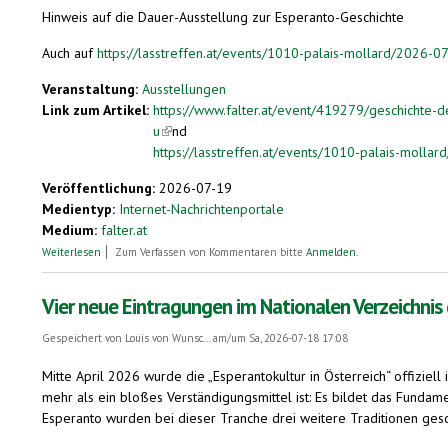
Hinweis auf die Dauer-Ausstellung zur Esperanto-Geschichte
Auch auf
https://lasstreffen.at/events/1010-palais-mollard/2026
Veranstaltung:
Ausstellungen
Link zum Artikel:
https://www.falter.at/event/419279/geschichte-
u
(link is external)
nd
https://lasstreffen.at/events/1010-palais-mol
Veröffentlichung:
2026-07-19
Medientyp:
Internet-Nachrichtenportale
Medium:
falter.at
über Geschichte des Esperanto
Weiterlesen
Zum Verfassen von Kommentaren bitte
Anmelden
.
Vier neue Eintragungen im Nationalen Verzeichnis
Gespeichert von
Louis von Wunsc...
am/um Sa, 2026-07-18 17:08
Mitte April 2026 wurde die „Esperantokultur in Österreich“ offizi
mehr als ein bloßes Verständigungsmittel ist: Es bildet das Fundame
Esperanto wurden bei dieser Tranche drei weitere Traditionen ges