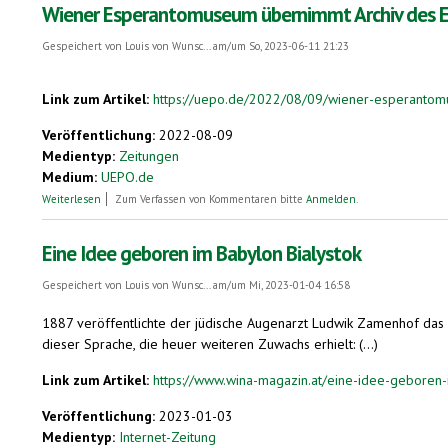
Wiener Esperantomuseum übernimmt Archiv des 
Gespeichert von
Louis von Wunsc...
am/um So, 2023-06-11 21:23
Link zum Artikel:
https://uepo.de/2022/08/09/wiener-esperantom
Veröffentlichung:
2022-08-09
Medientyp:
Zeitungen
Medium:
UEPO.de
über Wiener Esperantomuseum übernimmt Archiv des Esperanto-Welt
Weiterlesen
Zum Verfassen von Kommentaren bitte
Anmelden
.
Eine Idee geboren im Babylon Bialystok
Gespeichert von
Louis von Wunsc...
am/um Mi, 2023-01-04 16:58
1887 veröffentlichte der jüdische Augenarzt Ludwik Zamenhof das
dieser Sprache, die heuer weiteren Zuwachs erhielt: (...)
Link zum Artikel:
https://www.wina-magazin.at/eine-idee-geboren-
Veröffentlichung:
2023-01-03
Medientyp:
Internet-Zeitung