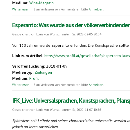
Medium:
Wina-Magazin
über Eine Idee geboren im Babylon Bialystok
Weiterlesen
Zum Verfassen von Kommentaren bitte
Anmelden
.
Esperanto: Was wurde aus der völkerverbindende
Gespeichert von
Louis von Wunsc...
am/um Sa, 2022-02-05 20:04
Vor 130 Jahren wurde Esperanto erfunden. Die Kunstsprache sollte
Link zum Artikel:
https://www.profil.at/gesellschaft/esperanto-ku
Veröffentlichung:
2018-01-09
Medientyp:
Zeitungen
Medium:
Profil
über Esperanto: Was wurde aus der völkerverbindenden Kunstsprache?
Weiterlesen
Zum Verfassen von Kommentaren bitte
Anmelden
.
IFK_Live: Universalsprachen, Kunstsprachen, Pla
Gespeichert von
Louis von Wunsc...
am/um Sa, 2020-11-07 10:56
Spätestens seit Leibniz und seiner characteristica universalis wurden 
jedoch an ihren Ansprüchen
.