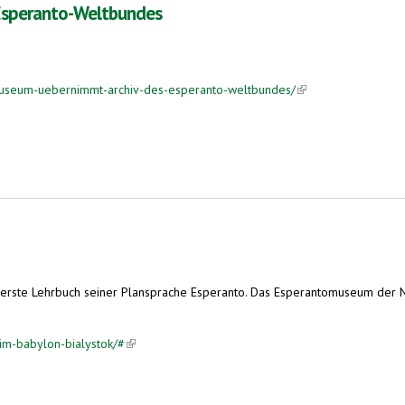
Esperanto-Weltbundes
useum-uebernimmt-archiv-des-esperanto-weltbundes/
(link is external)
bundes
 erste Lehrbuch seiner Plansprache Esperanto. Das Esperantomuseum der N
im-babylon-bialystok/#
(link is external)