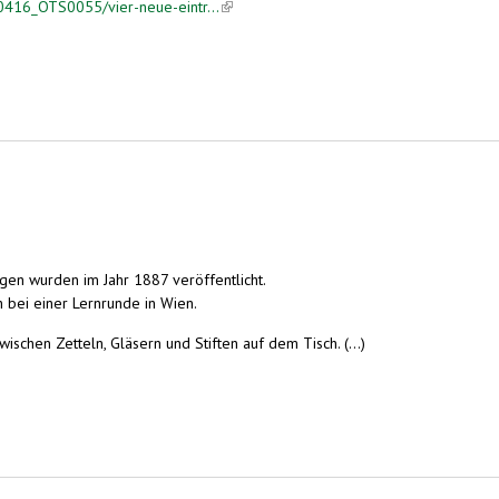
0416_OTS0055/vier-neue-eintr...
(link is external)
len Kulturerbes
agen wurden im Jahr 1887 veröffentlicht.
bei einer Lernrunde in Wien.
ischen Zetteln, Gläsern und Stiften auf dem Tisch. (...)