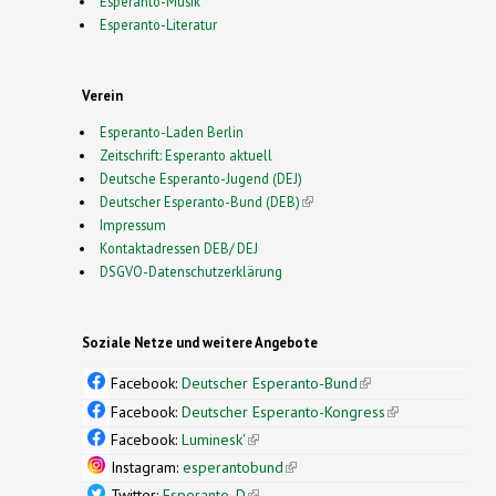
Esperanto-Musik
Esperanto-Literatur
Verein
Esperanto-Laden Berlin
Zeitschrift: Esperanto aktuell
Deutsche Esperanto-Jugend (DEJ)
Deutscher Esperanto-Bund (DEB)
(link is external)
Impressum
Kontaktadressen DEB/ DEJ
DSGVO-Datenschutzerklärung
Soziale Netze und weitere Angebote
Facebook:
Deutscher Esperanto-Bund
(link is
external)
Facebook:
Deutscher Esperanto-Kongress
(link is
external)
Facebook:
Luminesk'
(link is external)
Instagram:
esperantobund
(link is external)
Twitter:
Esperanto_D
(link is external)