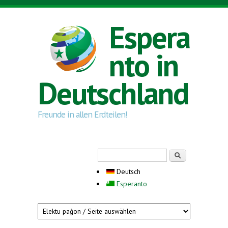
Direkt zum Inhalt
Espera
nto in
Deutschland
Freunde in allen Erdteilen!
Suchformular
Suche
Deutsch
Esperanto