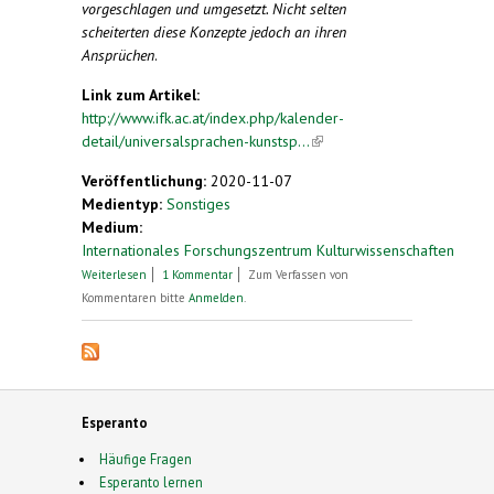
vorgeschlagen und umgesetzt. Nicht selten
scheiterten diese Konzepte jedoch an ihren
Ansprüchen
.
Link zum Artikel:
http://www.ifk.ac.at/index.php/kalender-
detail/universalsprachen-kunstsp...
(link is
external)
Veröffentlichung:
2020-11-07
Medientyp:
Sonstiges
Medium:
Internationales Forschungszentrum Kulturwissenschaften
über IFK_Live: Universalsprachen, Kunstsprachen,
Weiterlesen
1 Kommentar
Zum Verfassen von
Plansprachen: Träume und Utopien von einer
Kommentaren bitte
Anmelden
.
Welt ohne Übersetzung
Esperanto
Häufige Fragen
Esperanto lernen