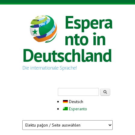
Direkt zum Inhalt
Espera
nto in
Deutschland
Die internationale Sprache!
Suchformular
Suche
Deutsch
Esperanto