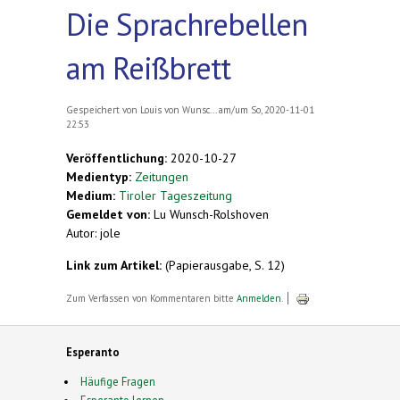
Die Sprachrebellen
am Reißbrett
Gespeichert von
Louis von Wunsc...
am/um So, 2020-11-01
22:53
Veröffentlichung:
2020-10-27
Medientyp:
Zeitungen
Medium:
Tiroler Tageszeitung
Gemeldet von:
Lu Wunsch-Rolshoven
Autor: jole
Link zum Artikel:
(Papierausgabe, S. 12)
Zum Verfassen von Kommentaren bitte
Anmelden
.
Esperanto
Häufige Fragen
Esperanto lernen