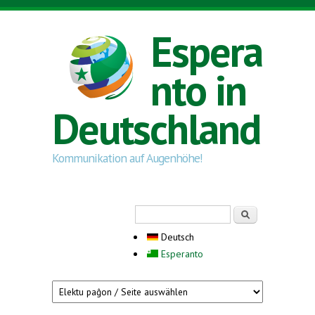
Direkt zum Inhalt
Espera
nto in
Deutschland
Kommunikation auf Augenhöhe!
Suchformular
Suche
Deutsch
Esperanto