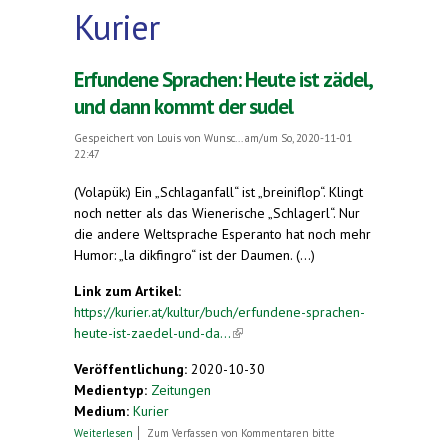
Kurier
Erfundene Sprachen: Heute ist zädel,
und dann kommt der sudel
Gespeichert von
Louis von Wunsc...
am/um So, 2020-11-01
22:47
(Volapük:) Ein „Schlaganfall“ ist „breiniflop“. Klingt
noch netter als das Wienerische „Schlagerl“. Nur
die andere Weltsprache Esperanto hat noch mehr
Humor: „la dikfingro“ ist der Daumen. (...)
Link zum Artikel:
https://kurier.at/kultur/buch/erfundene-sprachen-
heute-ist-zaedel-und-da...
(link is external)
Veröffentlichung:
2020-10-30
Medientyp:
Zeitungen
Medium:
Kurier
über Erfundene Sprachen: Heute ist zädel, und
Weiterlesen
Zum Verfassen von Kommentaren bitte
dann kommt der sudel