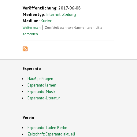
Veröffentlichung:
2017-06-08
Medientyp:
Internet-Zeitung
Medium:
Kurier
über Vielsprachiges Treffen in der Hofburg
Weiterlesen
Zum Verfassen von Kommentaren bitte
Anmelden
.
Esperanto
Häufige Fragen
Esperanto lernen
Esperanto-Musik
Esperanto-Literatur
Verein
Esperanto-Laden Berlin
Zeitschrift: Esperanto aktuell