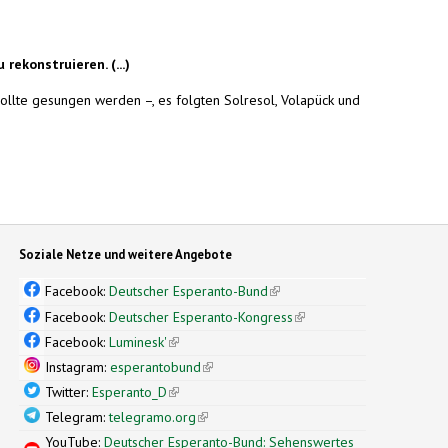
rekonstruieren. (...)
ollte gesungen werden –, es folgten Solresol, Volapück und
Soziale Netze und weitere Angebote
Facebook:
Deutscher Esperanto-Bund
(link is external)
Facebook:
Deutscher Esperanto-Kongress
(link is external)
Facebook:
Luminesk'
(link is external)
Instagram:
esperantobund
(link is external)
Twitter:
Esperanto_D
(link is external)
Telegram:
telegramo.org
(link is external)
YouTube:
Deutscher Esperanto-Bund: Sehenswertes