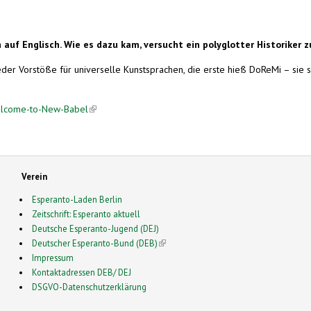
uf Englisch. Wie es dazu kam, versucht ein polyglotter Historiker zu 
er Vorstöße für universelle Kunstsprachen, die erste hieß DoReMi – sie s
elcome-to-New-Babel
(link is external)
Verein
Esperanto-Laden Berlin
Zeitschrift: Esperanto aktuell
Deutsche Esperanto-Jugend (DEJ)
Deutscher Esperanto-Bund (DEB)
(link is external)
Impressum
Kontaktadressen DEB/ DEJ
DSGVO-Datenschutzerklärung